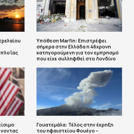
τρελαίου
Υπόθεση Marfin: Επιστρέφει
σήμερα στην Ελλάδα η 46χρονη
ιπλοΐας
κατηγορούμενη για τον εμπρησμό
που είχε συλληφθεί στο Λονδίνο
είσιμο
Γουατεμάλα: Τέλος στην έκρηξη
ένοντας
του ηφαιστείου Φουέγο –