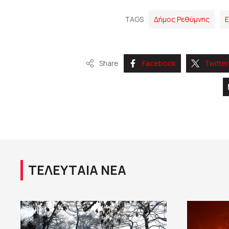
TAGS
Δήμος Ρεθύμνης
Ε
Share
Facebook
Twitter
ΤΕΛΕΥΤΑΙΑ ΝΕΑ