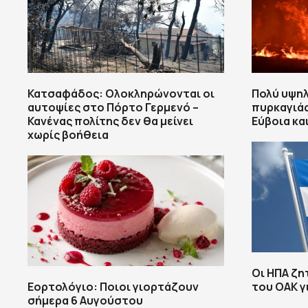
Κατσαφάδος: Ολοκληρώνονται οι
Πολύ υψη
αυτοψίες στο Πόρτο Γερμενό –
πυρκαγιάς
Κανένας πολίτης δεν θα μείνει
Εύβοια κα
χωρίς βοήθεια
Οι ΗΠΑ ζη
Εορτολόγιο: Ποιοι γιορτάζουν
του ΟΑΚ γ
σήμερα 6 Αυγούστου