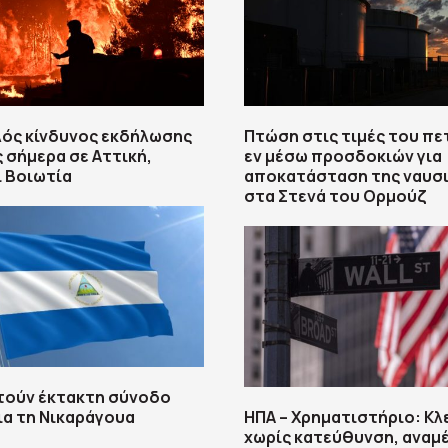
λός κίνδυνος εκδήλωσης
Πτώση στις τιμές του πε
 σήμερα σε Αττική,
εν μέσω προσδοκιών για
ι Βοιωτία
αποκατάσταση της ναυσ
στα Στενά του Ορμούζ
τούν έκτακτη σύνοδο
ια τη Νικαράγουα
ΗΠΑ – Χρηματιστήριο: Κλ
χωρίς κατεύθυνση, αναμ