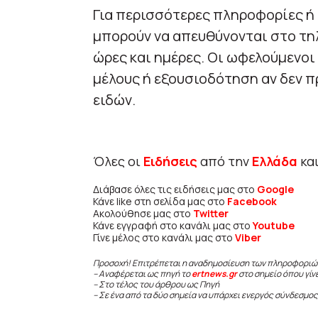
Για περισσότερες πληροφορίες ή 
μπορούν να απευθύνονται στο τηλ
ώρες και ημέρες. Οι ωφελούμενοι 
μέλους ή εξουσιοδότηση αν δεν π
ειδών.
Όλες οι
Ειδήσεις
από την
Ελλάδα
κα
Διάβασε όλες τις ειδήσεις μας στο
Google
Κάνε like στη σελίδα μας στο
Facebook
Ακολούθησε μας στο
Twitter
Κάνε εγγραφή στο κανάλι μας στο
Youtube
Γίνε μέλος στο κανάλι μας στο
Viber
Προσοχή! Επιτρέπεται η αναδημοσίευση των πληροφοριώ
– Αναφέρεται ως πηγή το
ertnews.gr
στο σημείο όπου γίν
– Στο τέλος του άρθρου ως Πηγή
– Σε ένα από τα δύο σημεία να υπάρχει ενεργός σύνδεσμος