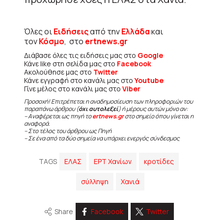
Όλες οι
Ειδήσεις
από την
Ελλάδα
και
τον
Κόσμο
, στο
ertnews.gr
Διάβασε όλες τις ειδήσεις μας στο
Google
Κάνε like στη σελίδα μας στο
Facebook
Ακολούθησε μας στο
Twitter
Κάνε εγγραφή στο κανάλι μας στο
Youtube
Γίνε μέλος στο κανάλι μας στο
Viber
Προσοχή! Επιτρέπεται η αναδημοσίευση των πληροφοριών του
παραπάνω άρθρου (
όχι αυτολεξεί
) ή μέρους αυτών μόνο αν:
– Αναφέρεται ως πηγή το
ertnews.gr
στο σημείο όπου γίνεται η
αναφορά.
– Στο τέλος του άρθρου ως Πηγή
– Σε ένα από τα δύο σημεία να υπάρχει ενεργός σύνδεσμος
TAGS
ΕΛΑΣ
ΕΡΤ Χανίων
κροτίδες
σύλληψη
Χανιά
Share
Facebook
Twitter