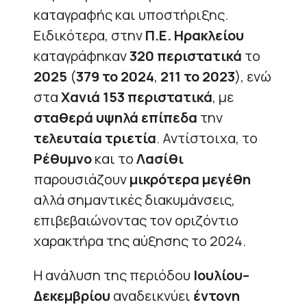
καταγραφής και υποστήριξης.
Ειδικότερα, στην
Π.Ε. Ηρακλείου
καταγράφηκαν
320 περιστατικά
το
2025
(
379 το 2024
,
211 το 2023
), ενώ
στα
Χανιά
153 περιστατικά
, με
σταθερά υψηλά επίπεδα
την
τελευταία τριετία
. Αντίστοιχα, το
Ρέθυμνο
και το
Λασίθι
παρουσιάζουν
μικρότερα μεγέθη
αλλά σημαντικές διακυμάνσεις,
επιβεβαιώνοντας τον οριζόντιο
χαρακτήρα της αύξησης το 2024.
Η ανάλυση της περιόδου
Ιουλίου–
Δεκεμβρίου
αναδεικνύει
έντονη