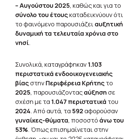
– Αυγούστου 2025
, καθώς και για το
σύνολο του έτους
καταδεικνύουν ότι
το φαινόμενο παρουσιάζει
αυξητική
δυναμική τα τελευταία χρόνια στο
νησί
.
Συνολικά, καταγράφηκαν
1.103
περιστατικά ενδοοικογενειακής
βίας
στην
Περιφέρεια Κρήτης
το
2025
, παρουσιάζοντας
αύξηση
σε
σχέση με τα
1.047 περιστατικά
του
2024
. Από αυτά, τα
592
αφορούσαν
γυναίκες-θύματα
, ποσοστό
άνω του
53%
. Όπως επισημαίνεται στην
έκθεση
«αν και το 2025 καταγράφεται