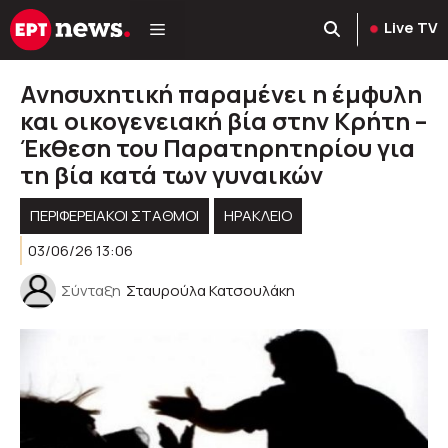
Μετάβαση
Live TV
σε
περιεχόμενο
Ανησυχητική παραμένει η έμφυλη
και οικογενειακή βία στην Κρήτη –
Έκθεση του Παρατηρητηρίου για
τη βία κατά των γυναικών
ΠΕΡΙΦΕΡΕΙΑΚΟΊ ΣΤΑΘΜΟΊ
ΗΡΑΚΛΕΙΟ
03/06/26 13:06
Σύνταξη
Σταυρούλα Κατσουλάκη