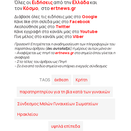
Όλες οι
Ειδήσεις
από την
Ελλάδα
και
τον
Κόσμο
, στο
ertnews.gr
Διάβασε όλες τις ειδήσεις μας στο
Google
Κάνε like στη σελίδα μας στο
Facebook
Ακολούθησε μας στο
Twitter
Κάνε εγγραφή στο κανάλι μας στο
Youtube
Γίνε μέλος στο κανάλι μας στο
Viber
Προσοχή! Επιτρέπεται η αναδημοσίευση των πληροφοριών του
παραπάνω άρθρου (
όχι αυτολεξεί
) ή μέρους αυτών μόνο αν:
– Αναφέρεται ως πηγή το
ertnews.gr
στο σημείο όπου γίνεται η
αναφορά.
– Στο τέλος του άρθρου ως Πηγή
– Σε ένα από τα δύο σημεία να υπάρχει ενεργός σύνδεσμος
TAGS
έκθεση
Κρήτη
παρατηρητηρίου για τη βία κατά των γυναικών
Σύνδεσμος Μελών Γυναικείων Σωματείων
Ηρακλείου
υψηλά επίπεδα