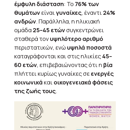
έμφυλη διάσταση
: Το
76% των
θυμάτων
είναι
γυναίκες
, έναντι
24%
ανδρών
. Παράλληλα, η ηλικιακή
ομάδα
25–45 ετών
συγκεντρώνει
σταθερά τον
υψηλότερο αριθμό
περιστατικών, ενώ
υψηλά ποσοστά
καταγράφονται και στις ηλικίες
45–
60 ετών
, επιβεβαιώνοντας ότι η
βία
πλήττει κυρίως γυναίκες σε
ενεργές
κοινωνικά
και
οικογενειακά φάσεις
της ζωής τους
.