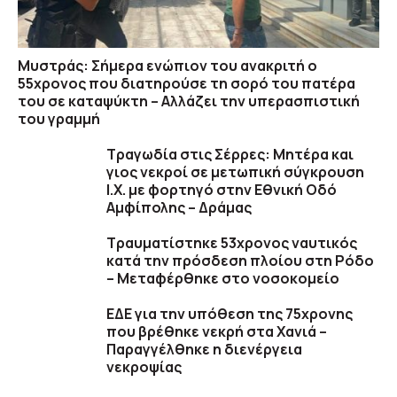
Μυστράς: Σήμερα ενώπιον του ανακριτή ο
55χρονος που διατηρούσε τη σορό του πατέρα
του σε καταψύκτη – Αλλάζει την υπερασπιστική
του γραμμή
Τραγωδία στις Σέρρες: Μητέρα και
γιος νεκροί σε μετωπική σύγκρουση
Ι.Χ. με φορτηγό στην Εθνική Οδό
Αμφίπολης – Δράμας
Τραυματίστηκε 53χρονος ναυτικός
κατά την πρόσδεση πλοίου στη Ρόδο
– Μεταφέρθηκε στο νοσοκομείο
ΕΔΕ για την υπόθεση της 75χρονης
που βρέθηκε νεκρή στα Χανιά –
Παραγγέλθηκε η διενέργεια
νεκροψίας