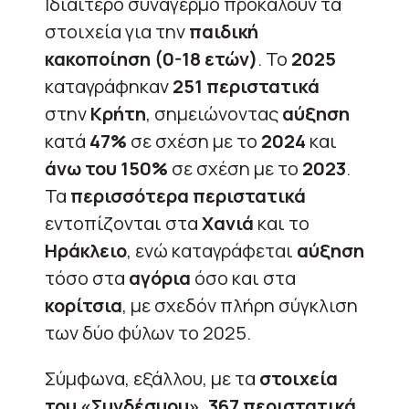
Ιδιαίτερο συναγερμό προκαλούν τα
στοιχεία για την
παιδική
κακοποίηση (0-18 ετών)
. Το
2025
καταγράφηκαν
251
περιστατικά
στην
Κρήτη
, σημειώνοντας
αύξηση
κατά
47%
σε σχέση με το
2024
και
άνω του 150%
σε σχέση με το
2023
.
Τα
περισσότερα περιστατικά
εντοπίζονται στα
Χανιά
και το
Ηράκλειο
, ενώ καταγράφεται
αύξηση
τόσο στα
αγόρια
όσο και στα
κορίτσια
, με σχεδόν πλήρη σύγκλιση
των δύο φύλων το 2025.
Σύμφωνα, εξάλλου, με τα
στοιχεία
του «Συνδέσμου»
,
367 περιστατικά