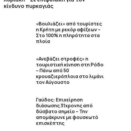
κίνδυνο πυρκαγιάς
«Βουλιάζει» από τουρίστες
η Κρήτη με ρεκόρ αφίξεων –
Στο 100% η πληρότητα στα
πλοία
«Ανεβάζει στροφές» η
τουριστική κίνηση στη Ρόδο
– Πάνω από 50
κρουαζιερόπλοια στο λιμάνι
τον Αύγουστο
Γαύδος: Επιχείρηση
διάσωσης 31χρονης από
δύσβατο σημείο – Την
απομάκρυνε με φουσκωτό
επισκέπτης