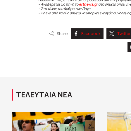
– Αναφέρεται ως πηγή το
ertnews.gr
στο σημείο όπου γίν
– Στο τέλος του άρθρου ως Πηγή
– Σε ένα από τα δύο σημεία να υπάρχει ενεργός σύνδεσμος
Share
Facebook
Twitter
ΤΕΛΕΥΤΑΙΑ ΝΕΑ