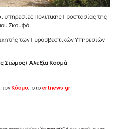
οι υπηρεσίες Πολιτικής Προστασίας της
άου Σκουφά.
οικητής των Πυροσβεστικών Υπηρεσιών
ς Σιώμος/ Αλεξία Κοσμά
ι τον
Κόσμο
, στο
ertnews.gr
ν του παραπάνω άρθρου (
όχι αυτολεξεί
) ή μέρους αυτών μόνο αν: