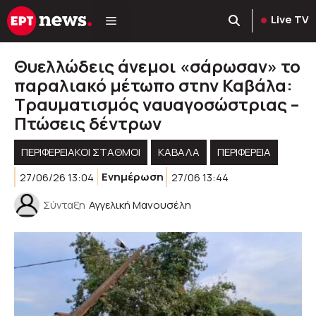
Μετάβαση
Live TV
σε
περιεχόμενο
Θυελλώδεις άνεμοι «σάρωσαν» το
παραλιακό μέτωπο στην Καβάλα:
Τραυματισμός ναυαγοσώστριας –
Πτώσεις δέντρων
ΠΕΡΙΦΕΡΕΙΑΚΟΊ ΣΤΑΘΜΟΊ
ΚΑΒΑΛΑ
ΠΕΡΙΦΈΡΕΙΑ
27/06/26 13:04
Ενημέρωση
27/06 13:44
Σύνταξη
Αγγελική Μανουσέλη