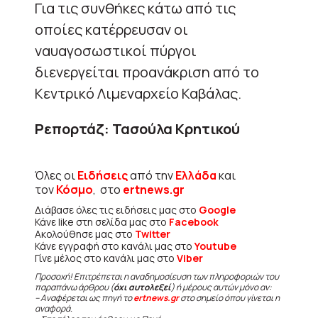
Για τις συνθήκες κάτω από τις
οποίες κατέρρευσαν οι
ναυαγοσωστικοί πύργοι
διενεργείται προανάκριση από το
Κεντρικό Λιμεναρχείο Καβάλας.
Ρεπορτάζ: Τασούλα Κρητικού
Όλες οι
Ειδήσεις
από την
Ελλάδα
και
τον
Κόσμο
, στο
ertnews.gr
Διάβασε όλες τις ειδήσεις μας στο
Google
Κάνε like στη σελίδα μας στο
Facebook
Ακολούθησε μας στο
Twitter
Κάνε εγγραφή στο κανάλι μας στο
Youtube
Γίνε μέλος στο κανάλι μας στο
Viber
Προσοχή! Επιτρέπεται η αναδημοσίευση των πληροφοριών του
παραπάνω άρθρου (
όχι αυτολεξεί
) ή μέρους αυτών μόνο αν:
– Αναφέρεται ως πηγή το
ertnews.gr
στο σημείο όπου γίνεται η
αναφορά.