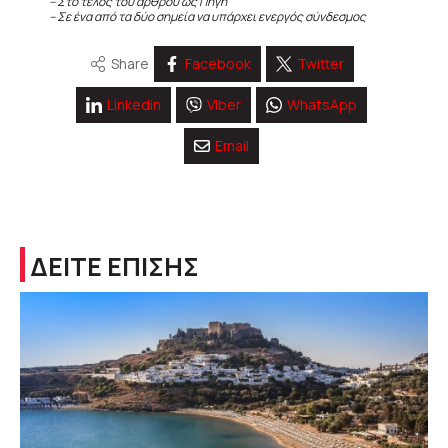
– Στο τέλος του άρθρου ως Πηγή
– Σε ένα από τα δύο σημεία να υπάρχει ενεργός σύνδεσμος
Share
Facebook
Twitter
Linkedin
Viber
WhatsApp
Email
ΔΕΙΤΕ ΕΠΙΣΗΣ