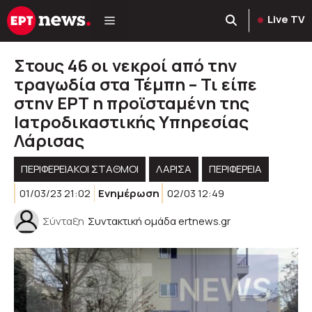
Μετάβαση
Live TV
σε
περιεχόμενο
Στους 46 οι νεκροί από την
τραγωδία στα Τέμπη – Τι είπε
στην ΕΡΤ η προϊσταμένη της
Ιατροδικαστικής Υπηρεσίας
Λάρισας
ΠΕΡΙΦΕΡΕΙΑΚΟΊ ΣΤΑΘΜΟΊ
ΛΑΡΙΣΑ
ΠΕΡΙΦΈΡΕΙΑ
01/03/23 21:02
Ενημέρωση
02/03 12:49
Σύνταξη
Συντακτική ομάδα ertnews.gr