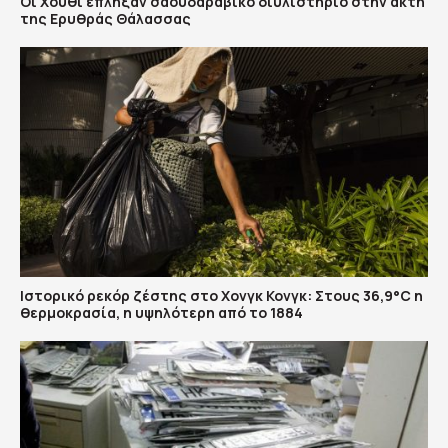
Οι Χούθι έπληξαν σαουδαραβικό διυλιστήριο στην ακτή
της Ερυθράς Θάλασσας
Ιστορικό ρεκόρ ζέστης στο Χονγκ Κονγκ: Στους 36,9°C η
θερμοκρασία, η υψηλότερη από το 1884