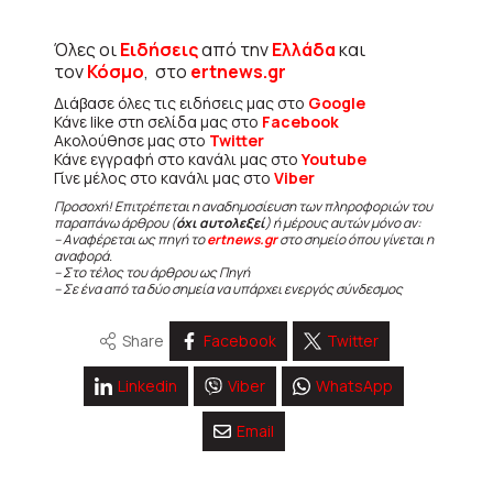
Όλες οι
Ειδήσεις
από την
Ελλάδα
και
τον
Κόσμο
, στο
ertnews.gr
Διάβασε όλες τις ειδήσεις μας στο
Google
Κάνε like στη σελίδα μας στο
Facebook
Ακολούθησε μας στο
Twitter
Κάνε εγγραφή στο κανάλι μας στο
Youtube
Γίνε μέλος στο κανάλι μας στο
Viber
Προσοχή! Επιτρέπεται η αναδημοσίευση των πληροφοριών του
παραπάνω άρθρου (
όχι αυτολεξεί
) ή μέρους αυτών μόνο αν:
– Αναφέρεται ως πηγή το
ertnews.gr
στο σημείο όπου γίνεται η
αναφορά.
– Στο τέλος του άρθρου ως Πηγή
– Σε ένα από τα δύο σημεία να υπάρχει ενεργός σύνδεσμος
Share
Facebook
Twitter
Linkedin
Viber
WhatsApp
Email