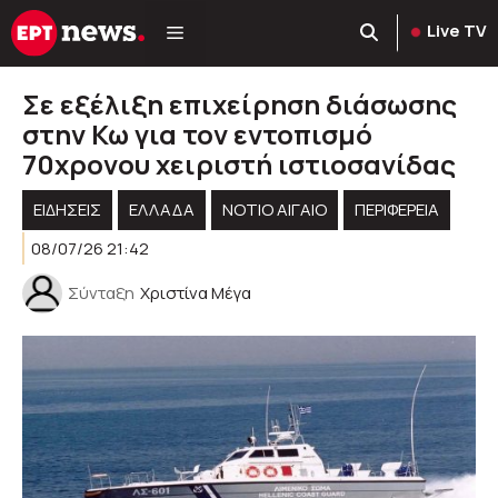
Μετάβαση
Live TV
σε
περιεχόμενο
Σε εξέλιξη επιχείρηση διάσωσης
στην Κω για τον εντοπισμό
70χρονου χειριστή ιστιοσανίδας
ΕΙΔΗΣΕΙΣ
ΕΛΛΑΔΑ
ΝΟΤΙΟ ΑΙΓΑΙΟ
ΠΕΡΙΦΈΡΕΙΑ
08/07/26 21:42
Σύνταξη
Χριστίνα Μέγα