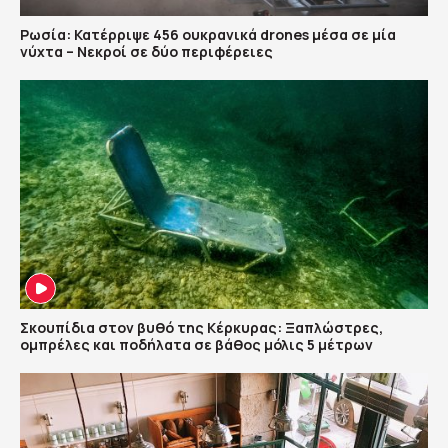
Ρωσία: Κατέρριψε 456 ουκρανικά drones μέσα σε μία
νύχτα – Νεκροί σε δύο περιφέρειες
Σκουπίδια στον βυθό της Κέρκυρας: Ξαπλώστρες,
ομπρέλες και ποδήλατα σε βάθος μόλις 5 μέτρων