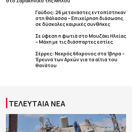
στο Σαρακήνικο της Μήλου
Γαύδος: 26 μετανάστες εντοπίστηκαν
στη θάλασσα – Επιχείρηση διάσωσης
σε δύσκολες καιρικές συνθήκες
Σε ύφεση η φωτιά στο Μουζάκι Ηλείας
– Μάχη με τις διάσπαρτες εστίες
Σέρρες: Νεκρός 66χρονος στα Ίβηρα –
Έρευνα των Αρχών για τα αίτια του
θανάτου
ΤΕΛΕΥΤΑΙΑ ΝΕΑ