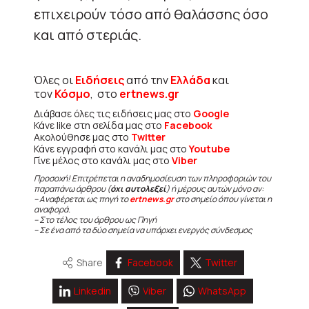
επιχειρούν τόσο από θαλάσσης όσο
και από στεριάς.
Όλες οι
Ειδήσεις
από την
Ελλάδα
και
τον
Κόσμο
, στο
ertnews.gr
Διάβασε όλες τις ειδήσεις μας στο
Google
Κάνε like στη σελίδα μας στο
Facebook
Ακολούθησε μας στο
Twitter
Κάνε εγγραφή στο κανάλι μας στο
Youtube
Γίνε μέλος στο κανάλι μας στο
Viber
Προσοχή! Επιτρέπεται η αναδημοσίευση των πληροφοριών του
παραπάνω άρθρου (
όχι αυτολεξεί
) ή μέρους αυτών μόνο αν:
– Αναφέρεται ως πηγή το
ertnews.gr
στο σημείο όπου γίνεται η
αναφορά.
– Στο τέλος του άρθρου ως Πηγή
– Σε ένα από τα δύο σημεία να υπάρχει ενεργός σύνδεσμος
Share
Facebook
Twitter
Linkedin
Viber
WhatsApp