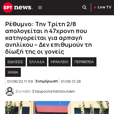
Μετάβαση
Live TV
σε
περιεχόμενο
Ρέθυμνο: Την Τρίτη 2/8
απολογείται η 47χρονη που
κατηγορείται για αρπαγή
ανηλίκου – Δεν επιθυμούν τη
δίωξή της οι γονείς
ΕΙΔΗΣΕΙΣ
ΕΛΛΑΔΑ
ΗΡΑΚΛΕΙΟ
ΠΕΡΙΦΈΡΕΙΑ
ΧΑΝΙΑ
01/08/22 11:59
Ενημέρωση
01/08 13:28
Σύνταξη
Σταυρούλα Κατσουλάκη