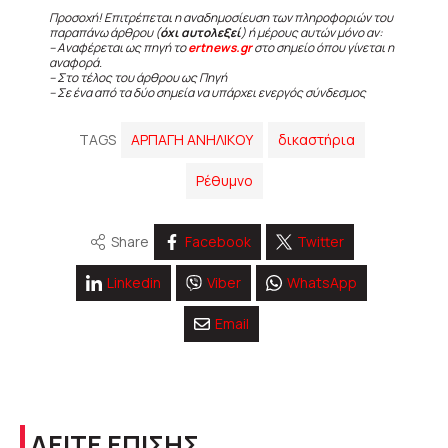
Προσοχή! Επιτρέπεται η αναδημοσίευση των πληροφοριών του
παραπάνω άρθρου (
όχι αυτολεξεί
) ή μέρους αυτών μόνο αν:
– Αναφέρεται ως πηγή το
ertnews.gr
στο σημείο όπου γίνεται η
αναφορά.
– Στο τέλος του άρθρου ως Πηγή
– Σε ένα από τα δύο σημεία να υπάρχει ενεργός σύνδεσμος
TAGS
ΑΡΠΑΓΗ ΑΝΗΛΙΚΟΥ
δικαστήρια
Ρέθυμνο
Share
Facebook
Twitter
Linkedin
Viber
WhatsApp
Email
ΔΕΙΤΕ ΕΠΙΣΗΣ