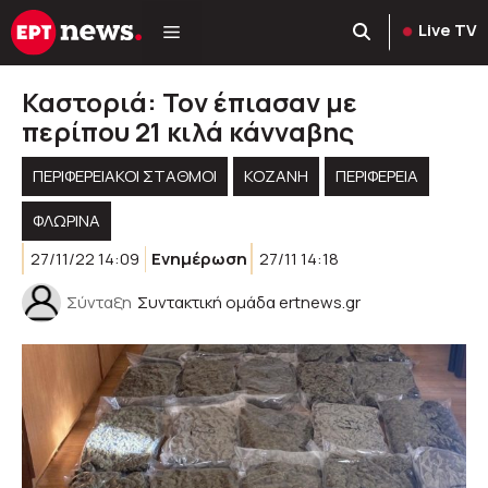
Μετάβαση
Live TV
σε
περιεχόμενο
Καστοριά: Τον έπιασαν με
περίπου 21 κιλά κάνναβης
ΠΕΡΙΦΕΡΕΙΑΚΟΊ ΣΤΑΘΜΟΊ
KOZANH
ΠΕΡΙΦΈΡΕΙΑ
ΦΛΩΡΙΝΑ
27/11/22 14:09
Ενημέρωση
27/11 14:18
Σύνταξη
Συντακτική ομάδα ertnews.gr