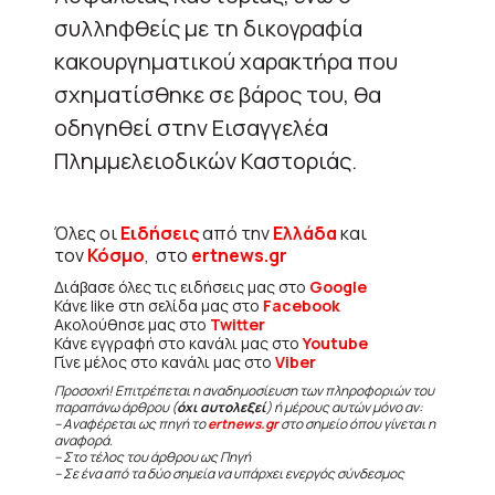
συλληφθείς με τη δικογραφία
κακουργηματικού χαρακτήρα που
σχηματίσθηκε σε βάρος του, θα
οδηγηθεί στην Εισαγγελέα
Πλημμελειοδικών Καστοριάς.
Όλες οι
Ειδήσεις
από την
Ελλάδα
και
τον
Κόσμο
, στο
ertnews.gr
Διάβασε όλες τις ειδήσεις μας στο
Google
Κάνε like στη σελίδα μας στο
Facebook
Ακολούθησε μας στο
Twitter
Κάνε εγγραφή στο κανάλι μας στο
Youtube
Γίνε μέλος στο κανάλι μας στο
Viber
Προσοχή! Επιτρέπεται η αναδημοσίευση των πληροφοριών του
παραπάνω άρθρου (
όχι αυτολεξεί
) ή μέρους αυτών μόνο αν:
– Αναφέρεται ως πηγή το
ertnews.gr
στο σημείο όπου γίνεται η
αναφορά.
– Στο τέλος του άρθρου ως Πηγή
– Σε ένα από τα δύο σημεία να υπάρχει ενεργός σύνδεσμος