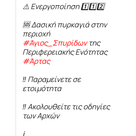
⚠️ Ενεργοποίηση 1️⃣1️⃣2️⃣
🆘 Δασική πυρκαγιά στην
περιοχή
#Άγιος_Σπυρίδων
της
Περιφερειακής Ενότητας
#Άρτας
‼️ Παραμείνετε σε
ετοιμότητα
‼️ Ακολουθείτε τις οδηγίες
των Αρχών
ℹ️