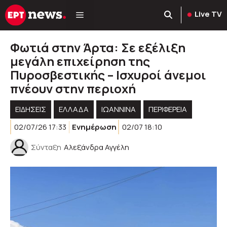
Μετάβαση
Live TV
σε
περιεχόμενο
Φωτιά στην Άρτα: Σε εξέλιξη
μεγάλη επιχείρηση της
Πυροσβεστικής – Ισχυροί άνεμοι
πνέουν στην περιοχή
ΕΙΔΗΣΕΙΣ
ΕΛΛΑΔΑ
ΙΩΑΝΝΙΝΑ
ΠΕΡΙΦΈΡΕΙΑ
02/07/26 17:33
Ενημέρωση
02/07 18:10
Σύνταξη
Αλεξάνδρα Αγγέλη