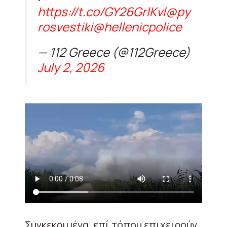
https://t.co/GY26GrlKvl
@py
rosvestiki
@hellenicpolice
— 112 Greece (@112Greece)
July 2, 2026
Συγκεκριμένα, επί τόπου επιχειρούν