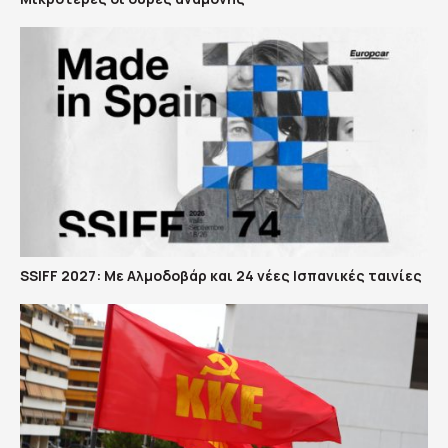
SSIFF 2027: Με Αλμοδοβάρ και 24 νέες Ισπανικές ταινίες