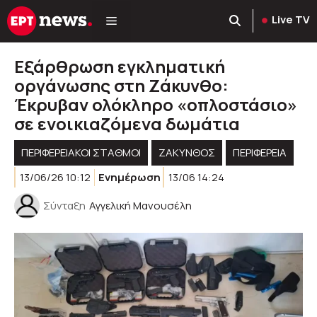
Μετάβαση
Live TV
σε
περιεχόμενο
Εξάρθρωση εγκληματική
οργάνωσης στη Ζάκυνθο:
Έκρυβαν ολόκληρο «οπλοστάσιο»
σε ενοικιαζόμενα δωμάτια
ΠΕΡΙΦΕΡΕΙΑΚΟΊ ΣΤΑΘΜΟΊ
ΖΑΚΥΝΘΟΣ
ΠΕΡΙΦΈΡΕΙΑ
13/06/26 10:12
Ενημέρωση
13/06 14:24
Σύνταξη
Αγγελική Μανουσέλη