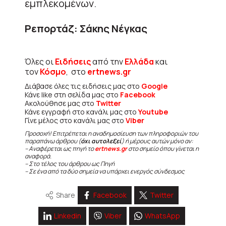
εμπλεκομένων.
Ρεπορτάζ: Σάκης Νέγκας
Όλες οι
Ειδήσεις
από την
Ελλάδα
και
τον
Κόσμο
, στο
ertnews.gr
Διάβασε όλες τις ειδήσεις μας στο
Google
Κάνε like στη σελίδα μας στο
Facebook
Ακολούθησε μας στο
Twitter
Κάνε εγγραφή στο κανάλι μας στο
Youtube
Γίνε μέλος στο κανάλι μας στο
Viber
Προσοχή! Επιτρέπεται η αναδημοσίευση των πληροφοριών του
παραπάνω άρθρου (
όχι αυτολεξεί
) ή μέρους αυτών μόνο αν:
– Αναφέρεται ως πηγή το
ertnews.gr
στο σημείο όπου γίνεται η
αναφορά.
– Στο τέλος του άρθρου ως Πηγή
– Σε ένα από τα δύο σημεία να υπάρχει ενεργός σύνδεσμος
Share
Facebook
Twitter
Linkedin
Viber
WhatsApp