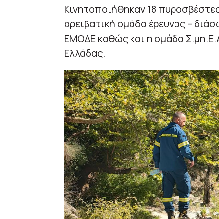
Κινητοποιήθηκαν 18 πυροσβέστες 
ορειβατική ομάδα έρευνας – διάσ
ΕΜΟΔΕ καθώς και η ομάδα Σ.μη.Ε.Α
Ελλάδας.