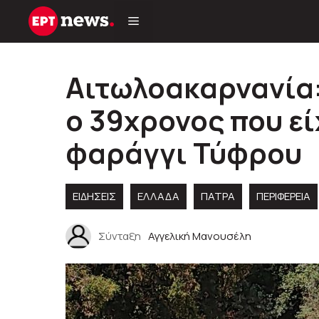
Μετάβαση
σε
περιεχόμενο
Αιτωλοακαρνανία:
ο 39χρονος που εί
φαράγγι Τύφρου
ΕΙΔΗΣΕΙΣ
ΕΛΛΑΔΑ
ΠΑΤΡΑ
ΠΕΡΙΦΈΡΕΙΑ
Σύνταξη
Αγγελική Μανουσέλη