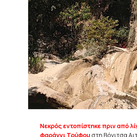
Νεκρός εντοπίστηκε πριν από λί
φαράγγι Τρύφου
στη Βόνιτσα Αι