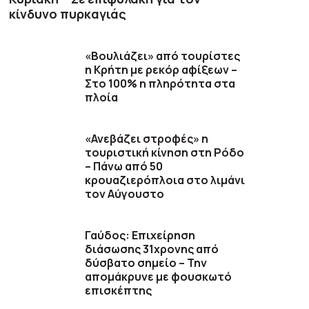
κίνδυνο πυρκαγιάς
«Βουλιάζει» από τουρίστες
η Κρήτη με ρεκόρ αφίξεων –
Στο 100% η πληρότητα στα
πλοία
«Ανεβάζει στροφές» η
τουριστική κίνηση στη Ρόδο
– Πάνω από 50
κρουαζιερόπλοια στο λιμάνι
τον Αύγουστο
Γαύδος: Επιχείρηση
διάσωσης 31χρονης από
δύσβατο σημείο – Την
απομάκρυνε με φουσκωτό
επισκέπτης