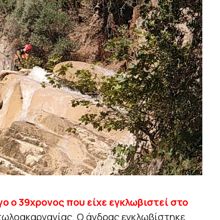
γο ο 39χρονος που είχε εγκλωβιστεί στο
τωλοακαρνανίας. Ο άνδρας εγκλωβίστηκε