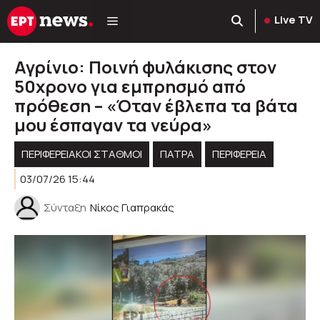
Μετάβαση
Live TV
σε
περιεχόμενο
Αγρίνιο: Ποινή φυλάκισης στον
50χρονο για εμπρησμό από
πρόθεση – «Όταν έβλεπα τα βάτα
μου έσπαγαν τα νεύρα»
ΠΕΡΙΦΕΡΕΙΑΚΟΊ ΣΤΑΘΜΟΊ
ΠΑΤΡΑ
ΠΕΡΙΦΈΡΕΙΑ
03/07/26 15:44
Σύνταξη
Νίκος Γιαπρακάς