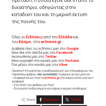
πρόταση, η οποία έγινε δεκτή από το
δικαστήριο, οδηγώντας στην
καταδίκη του και τη μερική έκτιση
της ποινής του.
Όλες οι
Ειδήσεις
από την
Ελλάδα
και
τον
Κόσμο
, στο
ertnews.gr
Διάβασε όλες τις ειδήσεις μας στο
Google
Κάνε like στη σελίδα μας στο
Facebook
Ακολούθησε μας στο
Twitter
Κάνε εγγραφή στο κανάλι μας στο
Youtube
Γίνε μέλος στο κανάλι μας στο
Viber
Προσοχή! Επιτρέπεται η αναδημοσίευση των πληροφοριών του
παραπάνω άρθρου (
όχι αυτολεξεί
) ή μέρους αυτών μόνο αν:
– Αναφέρεται ως πηγή το
ertnews.gr
στο σημείο όπου γίνεται η
αναφορά.
– Στο τέλος του άρθρου ως Πηγή
– Σε ένα από τα δύο σημεία να υπάρχει ενεργός σύνδεσμος
Share
Facebook
Twitter