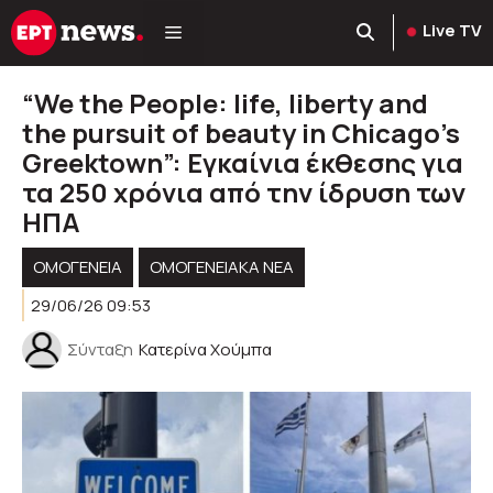
Μετάβαση
Live TV
σε
περιεχόμενο
“We the People: life, liberty and
the pursuit of beauty in Chicago’s
Greektown”: Εγκαίνια έκθεσης για
τα 250 χρόνια από την ίδρυση των
ΗΠΑ
ΟΜΟΓΈΝΕΙΑ
ΟΜΟΓΕΝΕΙΑΚΆ ΝΈΑ
29/06/26 09:53
Σύνταξη
Κατερίνα Χούμπα