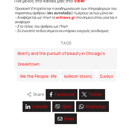
Γίνε μέλος στο κανάλι μας στο
Viber
Προσοχή! Επιτρέπεται η αναδημοσίευση των πληροφοριών του
παραπάνω άρθρου (
όχι αυτολεξεί
) ή μέρους αυτών μόνο αν:
– Αναφέρεται ως πηγή το
ertnews.gr
στο σημείο όπου γίνεται η
αναφορά.
– Στο τέλος του άρθρου ως Πηγή
– Σε ένα από τα δύο σημεία να υπάρχει ενεργός σύνδεσμος
TAGS
liberty and the pursuit of beauty in Chicago’s
Greektown
We the People: life
έκθεση τέχνης
Σικάγο
Share
Facebook
Twitter
Linkedin
Viber
WhatsApp
Email