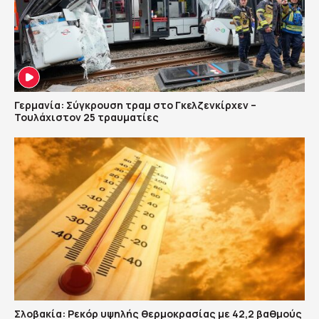
Γερμανία: Σύγκρουση τραμ στο Γκελζενκίρχεν –
Τουλάχιστον 25 τραυματίες
Σλοβακία: Ρεκόρ υψηλής θερμοκρασίας με 42,2 βαθμούς