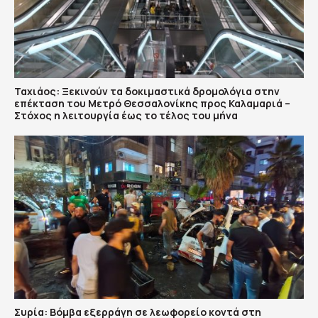
Ταχιάος: Ξεκινούν τα δοκιμαστικά δρομολόγια στην
επέκταση του Μετρό Θεσσαλονίκης προς Καλαμαριά –
Στόχος η λειτουργία έως το τέλος του μήνα
Συρία: Βόμβα εξερράγη σε λεωφορείο κοντά στη