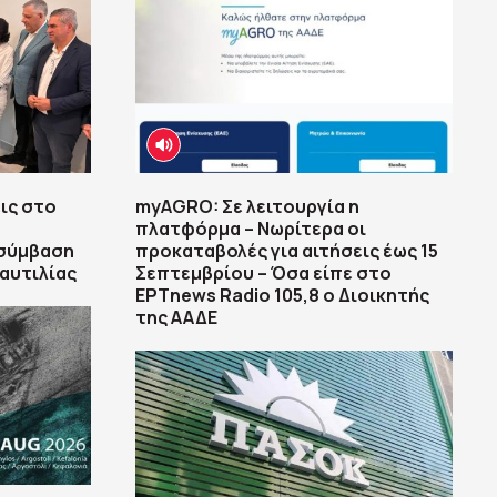
ις στο
myAGRO: Σε λειτουργία η
πλατφόρμα – Νωρίτερα οι
 σύμβαση
προκαταβολές για αιτήσεις έως 15
αυτιλίας
Σεπτεμβρίου – Όσα είπε στο
ΕΡΤnews Radio 105,8 ο Διοικητής
της ΑΑΔΕ