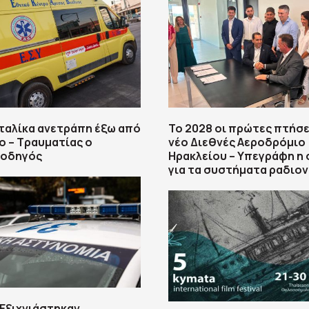
ταλίκα ανετράπη έξω από
Το 2028 οι πρώτες πτήσε
 – Τραυματίας ο
νέο Διεθνές Αεροδρόμιο
 οδηγός
Ηρακλείου – Υπεγράφη η
για τα συστήματα ραδιον
Εξιχνιάστηκαν