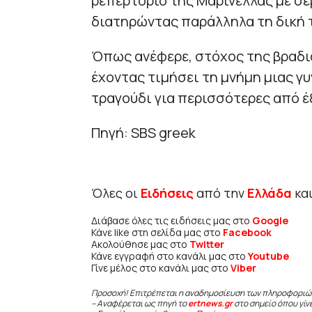
ρεπερτόριο της Μαρινέλλας με σ
διατηρώντας παράλληλα τη δική 
Όπως ανέφερε, στόχος της βραδιάς
έχοντας τιμήσει τη μνήμη μιας γ
τραγούδι για περισσότερες από έξ
Πηγή: SBS greek
Όλες οι
Ειδήσεις
από την
Ελλάδα
κα
Διάβασε όλες τις ειδήσεις μας στο
Google
Κάνε like στη σελίδα μας στο
Facebook
Ακολούθησε μας στο
Twitter
Κάνε εγγραφή στο κανάλι μας στο
Youtube
Γίνε μέλος στο κανάλι μας στο
Viber
Προσοχή! Επιτρέπεται η αναδημοσίευση των πληροφοριώ
– Αναφέρεται ως πηγή το
ertnews.gr
στο σημείο όπου γίν