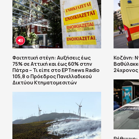
Φοιτητική στέγη: Αυξήσεις έως
Κοζάνη: Ν
75% σε Αττική και έως 60% στην
Βαθύλακκο
Πάτρα – Τι είπε στο ΕΡΤnews Radio
24χρονος
105,8 ο Πρόεδρος Πανελλαδικού
Δικτύου Κτηματομεσιτών
Ρέθυμνο: 