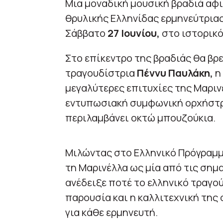
Μια μοναδική μουσική βραδιά αφι
θρυλικής Ελληνίδας ερμηνεύτρια
Σάββατο
27 Ιουνίου,
στο ιστορικ
Στο επίκεντρο της βραδιάς θα βρ
τραγουδίστρια
Πέννυ Παυλάκη,
η 
μεγαλύτερες επιτυχίες της Μαριν
εντυπωσιακή συμφωνική ορχήστρα
περιλαμβάνει οκτώ μπουζούκια.
Μιλώντας στο Ελληνικό Πρόγραμμα
τη Μαρινέλλα ως μία από τις ση
ανέδειξε ποτέ το ελληνικό τραγού
παρουσία και η καλλιτεχνική της
για κάθε ερμηνευτή.