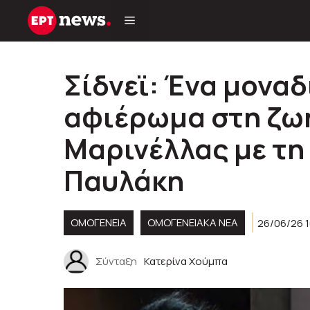
Μετάβαση
σε
περιεχόμενο
Σίδνεϊ: Ένα μονα
αφιέρωμα στη ζωή
Μαρινέλλας με τη
Παυλάκη
ΟΜΟΓΈΝΕΙΑ
ΟΜΟΓΕΝΕΙΑΚΆ ΝΈΑ
26/06/26 
Σύνταξη
Κατερίνα Χούμπα