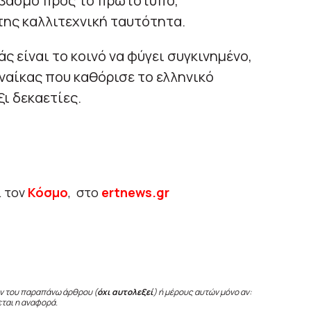
εβασμό προς το πρωτότυπο,
της καλλιτεχνική ταυτότητα.
 είναι το κοινό να φύγει συγκινημένο,
υναίκας που καθόρισε το ελληνικό
ι δεκαετίες.
ι τον
Κόσμο
, στο
ertnews.gr
ν του παραπάνω άρθρου (
όχι αυτολεξεί
) ή μέρους αυτών μόνο αν:
εται η αναφορά.