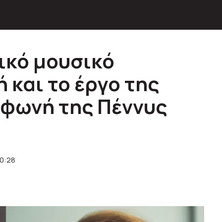
δικό μουσικό
 και το έργο της
 φωνή της Πέννυς
10:28