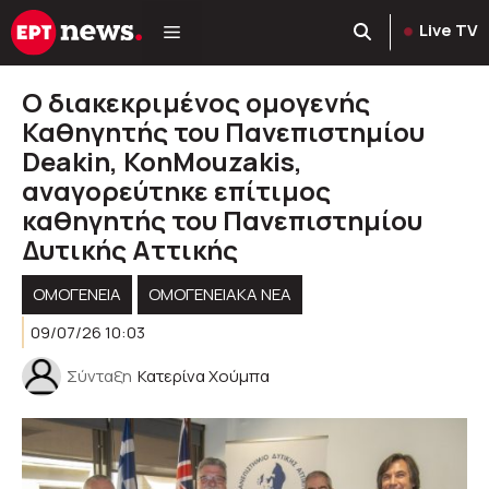
Μετάβαση
Live TV
σε
περιεχόμενο
Ο διακεκριμένος ομογενής
Καθηγητής του Πανεπιστημίου
Deakin, KonMouzakis,
αναγορεύτηκε επίτιμος
καθηγητής του Πανεπιστημίου
Δυτικής Αττικής
ΟΜΟΓΈΝΕΙΑ
ΟΜΟΓΕΝΕΙΑΚΆ ΝΈΑ
09/07/26 10:03
Σύνταξη
Κατερίνα Χούμπα