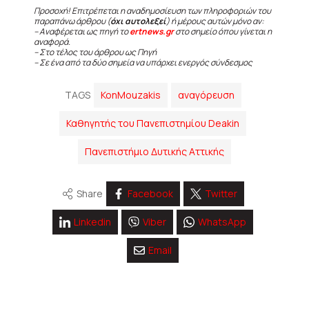
Προσοχή! Επιτρέπεται η αναδημοσίευση των πληροφοριών του
παραπάνω άρθρου (
όχι αυτολεξεί
) ή μέρους αυτών μόνο αν:
– Αναφέρεται ως πηγή το
ertnews.gr
στο σημείο όπου γίνεται η
αναφορά.
– Στο τέλος του άρθρου ως Πηγή
– Σε ένα από τα δύο σημεία να υπάρχει ενεργός σύνδεσμος
TAGS
KonMouzakis
αναγόρευση
Καθηγητής του Πανεπιστημίου Deakin
Πανεπιστήμιο Δυτικής Αττικής
Share
Facebook
Twitter
Linkedin
Viber
WhatsApp
Email