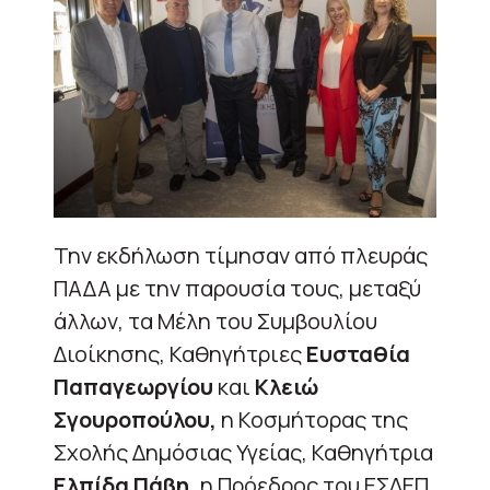
Την εκδήλωση τίμησαν από πλευράς
ΠΑΔΑ με την παρουσία τους, μεταξύ
άλλων, τα Μέλη του Συμβουλίου
Διοίκησης, Καθηγήτριες
Ευσταθία
Παπαγεωργίου
και
Κλειώ
Σγουροπούλου,
η Κοσμήτορας της
Σχολής Δημόσιας Υγείας, Καθηγήτρια
Ελπίδα Πάβη,
η Πρόεδρος του ΕΣΔΕΠ,