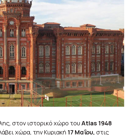
λης, στον ιστορικό χώρο του
Atlas 1948
 λάβει χώρα, την Κυριακή
17 Μαΐου,
στις