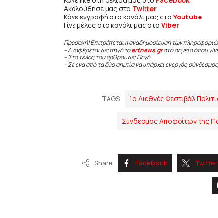
Κάνε like στη σελίδα μας στο
Facebook
Ακολούθησε μας στο
Twitter
Κάνε εγγραφή στο κανάλι μας στο
Youtube
Γίνε μέλος στο κανάλι μας στο
Viber
Προσοχή! Επιτρέπεται η αναδημοσίευση των πληροφοριώ
– Αναφέρεται ως πηγή το
ertnews.gr
στο σημείο όπου γίν
– Στο τέλος του άρθρου ως Πηγή
– Σε ένα από τα δύο σημεία να υπάρχει ενεργός σύνδεσμος
TAGS
1ο Διεθνές Φεστιβάλ Πολιτ
Σύνδεσμος Αποφοίτων της Πα
Share
Facebook
Twitter