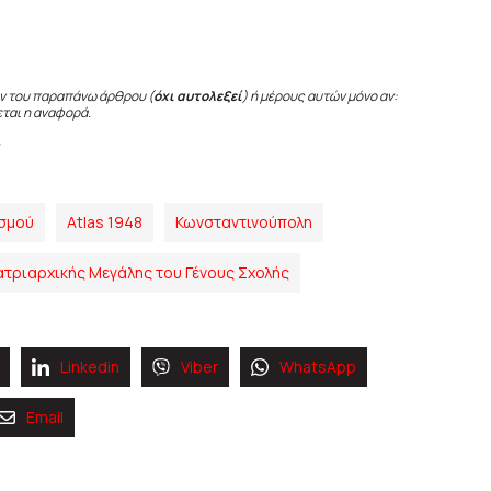
ν του παραπάνω άρθρου (
όχι αυτολεξεί
) ή μέρους αυτών μόνο αν:
εται η αναφορά.
ισμού
Atlas 1948
Κωνσταντινούπολη
τριαρχικής Μεγάλης του Γένους Σχολής
Linkedin
Viber
WhatsApp
Email