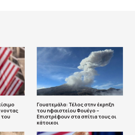
είσιμο
Γουατεμάλα: Τέλος στην έκρηξη
ένοντας
του ηφαιστείου Φουέγο –
ά του
Επιστρέφουν στα σπίτια τους οι
κάτοικοι