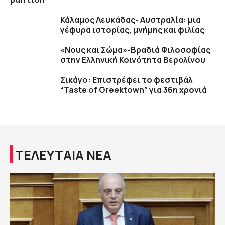
Κάλαμος Λευκάδας- Αυστραλία: μια
γέφυρα ιστορίας, μνήμης και φιλίας
«Νους και Σώμα»-Βραδιά Φιλοσοφίας
στην Ελληνική Κοινότητα Βερολίνου
Σικάγο: Επιστρέφει το φεστιβάλ
“Taste of Greektown” για 36η χρονιά
ΤΕΛΕΥΤΑΙΑ ΝΕΑ