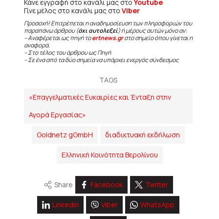
Κάνε εγγραφή στο κανάλι μας στο
Youtube
Γίνε μέλος στο κανάλι μας στο
Viber
Προσοχή! Επιτρέπεται η αναδημοσίευση των πληροφοριών του
παραπάνω άρθρου (
όχι αυτολεξεί
) ή μέρους αυτών μόνο αν:
– Αναφέρεται ως πηγή το
ertnews.gr
στο σημείο όπου γίνεται η
αναφορά.
– Στο τέλος του άρθρου ως Πηγή
– Σε ένα από τα δύο σημεία να υπάρχει ενεργός σύνδεσμος
TAGS
«Επαγγελματικές Ευκαιρίες και Ένταξη στην
Αγορά Εργασίας»
Goldnetz gGmbH
διαδικτυακή εκδήλωση
Ελληνική Κοινότητα Βερολίνου
Share
Facebook
Twitter
Linkedin
Viber
WhatsApp