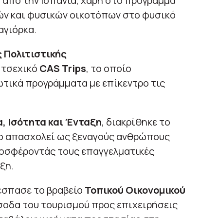
a
από την Ισπανία, χάρη στο πρόγραμμα
ν και φυσικών οικοτόπων στο φυσικό
αγιόρκα.
 Πολιτιστικής
 τσεχικό
CAS Trips
, το οποίο
ωτικά προγράμματα με επίκεντρο τις
, Ισότητα και Ένταξη
, διακρίθηκε το
ίο απασχολεί ως ξεναγούς ανθρώπους
ροσφέροντάς τους επαγγελματικές
ξη.
σπασε το βραβείο
Τοπικού Οικονομικού
έσοδα του τουρισμού προς επιχειρήσεις