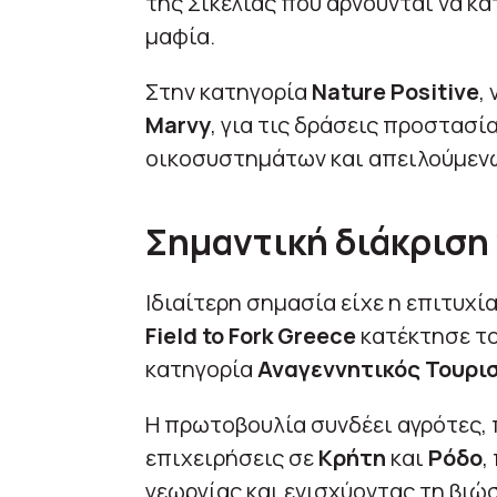
της Σικελίας που αρνούνται να 
μαφία.
Στην κατηγορία
Nature Positive
,
Marvy
, για τις δράσεις προστασ
οικοσυστημάτων και απειλούμενω
Σημαντική διάκριση 
Ιδιαίτερη σημασία είχε η επιτυχί
Field to Fork Greece
κατέκτησε το
κατηγορία
Αναγεννητικός Τουρισ
Η πρωτοβουλία συνδέει αγρότες,
επιχειρήσεις σε
Κρήτη
και
Ρόδο
,
γεωργίας και ενισχύοντας τη βιώ