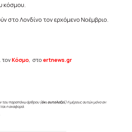
υ κόσμου.
ούν στο Λονδίνο τον ερχόμενο Νοέμβριο.
ι τον
Κόσμο
, στο
ertnews.gr
ν του παραπάνω άρθρου (
όχι αυτολεξεί
) ή μέρους αυτών μόνο αν:
εται η αναφορά.