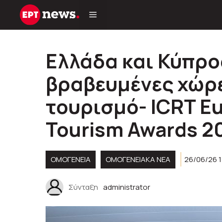
Μετάβαση
σε
περιεχόμενο
Ελλάδα και Κύπρο
βραβευμένες χώρε
τουρισμό- ICRT E
Tourism Awards 2
ΟΜΟΓΈΝΕΙΑ
ΟΜΟΓΕΝΕΙΑΚΆ ΝΈΑ
26/06/26 1
Σύνταξη
administrator