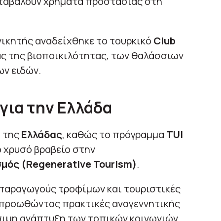
καταβάλουν χρήματα προστασίας στη
 νικητής αναδείχθηκε το τουρκικό
Club
ίας της βιοποικιλότητας, των θαλάσσιων
ν ειδών.
για την Ελλάδα
α της
Ελλάδας
, καθώς το πρόγραμμα
TUI
 χρυσό βραβείο στην
μός (Regenerative Tourism)
.
 παραγωγούς τροφίμων και τουριστικές
 προωθώντας πρακτικές αναγεννητικής
σιμη ανάπτυξη των τοπικών κοινωνιών.