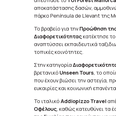
απέσπασε το
TUI Forest Mallorc
αποκατάστασης δασών, αμμοθινώ
πάρκο Península de Llevant της Μ
Το βραβείο για την
Προώθηση της
Διαφορετικότητας
κατέκτησε το
αναπτύσσει εκπαιδευτικά ταξιδι
τοπικές κοινότητες.
Στην κατηγορία
Διαφορετικότητα
βρετανικό
Unseen Tours
, το οπο
που έχουν βιώσει την αστεγία, π
ευκαιρίες και κοινωνική επανέντα
Το ιταλικό
Addiopizzo Travel
απέ
Οφέλους
, καθώς κατευθύνει τα 