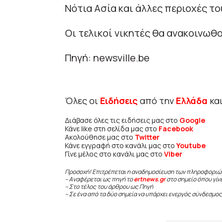
Νότια Ασία και άλλες περιοχές το
Οι τελικοί νικητές θα ανακοινωθ
Πηγή: newsville.be
Όλες οι
Ειδήσεις
από την
Ελλάδα
κα
Διάβασε όλες τις ειδήσεις μας στο
Google
Κάνε like στη σελίδα μας στο
Facebook
Ακολούθησε μας στο
Twitter
Κάνε εγγραφή στο κανάλι μας στο
Youtube
Γίνε μέλος στο κανάλι μας στο
Viber
Προσοχή! Επιτρέπεται η αναδημοσίευση των πληροφοριώ
– Αναφέρεται ως πηγή το
ertnews.gr
στο σημείο όπου γίν
– Στο τέλος του άρθρου ως Πηγή
– Σε ένα από τα δύο σημεία να υπάρχει ενεργός σύνδεσμος