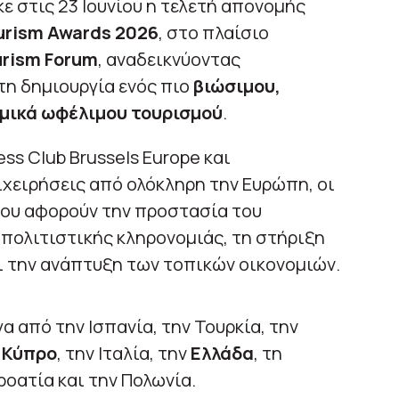
 στις 23 Ιουνίου η τελετή απονομής
urism Awards 2026
, στο πλαίσιο
urism Forum
, αναδεικνύοντας
η δημιουργία ενός πιο
βιώσιμου,
ομικά ωφέλιμου τουρισμού
.
ss Club Brussels Europe και
χειρήσεις από ολόκληρη την Ευρώπη, οι
που αφορούν την προστασία του
 πολιτιστικής κληρονομιάς, τη στήριξη
 την ανάπτυξη των τοπικών οικονομιών.
α από την Ισπανία, την Τουρκία, την
ν
Κύπρο
, την Ιταλία, την
Ελλάδα
, τη
ροατία και την Πολωνία.