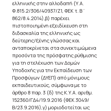
ελληνικής στην αλλοδαπή (Υ.Α.
Φ.815.2/306/40937/Ζ1, ΦΕΚ τ. Β΄
862/8.4.2014),β) παρέχει
πιστοποιημένη εξειδίκευση στη
διδασκαλία της ελληνικής ως
δεύτερης/ξένης γλώσσας και
ανταποκρίνεται στα συνεκτιμώμενα
προσόντα της πρόσφατης ρύθμισης
για τη στελέχωση των Δομών
Υποδοχής για την Εκπαίδευση των
Προσφύγων (ΔΥΕΠ) από μόνιμους
εκπαιδευτικούς, σύμφωνα με το
άρθρο 8 παρ. 3 (δ) της Κ.Υ.Α. αριθμ.
152360/ΓΔ4/19.9.2016 (ΦΕΚ 3049/
Β/23.9.2016),γ) μοριοδοτείται ως