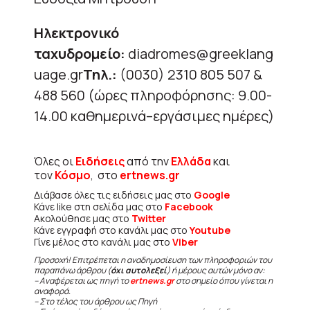
Ηλεκτρονικό
ταχυδρομείο:
diadromes@greeklang
uage.gr
Τηλ.:
(0030) 2310 805 507 &
488 560 (ώρες πληροφόρησης: 9.00-
14.00 καθημερινά–εργάσιμες ημέρες)
Όλες οι
Ειδήσεις
από την
Ελλάδα
και
τον
Κόσμο
, στο
ertnews.gr
Διάβασε όλες τις ειδήσεις μας στο
Google
Κάνε like στη σελίδα μας στο
Facebook
Ακολούθησε μας στο
Twitter
Κάνε εγγραφή στο κανάλι μας στο
Youtube
Γίνε μέλος στο κανάλι μας στο
Viber
Προσοχή! Επιτρέπεται η αναδημοσίευση των πληροφοριών του
παραπάνω άρθρου (
όχι αυτολεξεί
) ή μέρους αυτών μόνο αν:
– Αναφέρεται ως πηγή το
ertnews.gr
στο σημείο όπου γίνεται η
αναφορά.
– Στο τέλος του άρθρου ως Πηγή