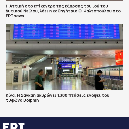
Η Αττική στο επίκεντρο της έξαρσης του ιού του
Δυτικού Νείλου, λέει η καθηγήτρια Θ. Ψαλτοπούλου στο
ΕΡΤnews
Κίνα: Η Σαγκάη ακυρώνει 1.300 πτήσεις ενόψει του
τυφώνα Dolphin