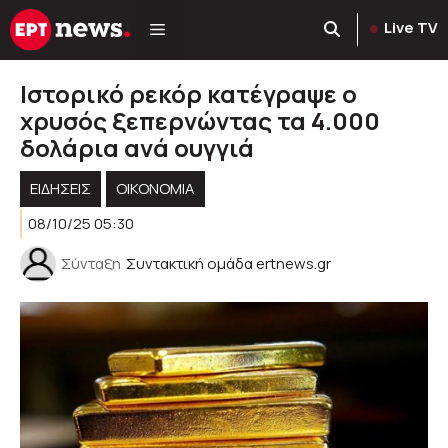
Μετάβαση
Live TV
σε
περιεχόμενο
Ιστορικό ρεκόρ κατέγραψε ο
χρυσός ξεπερνώντας τα 4.000
δολάρια ανά ουγγιά
ΕΙΔΗΣΕΙΣ
ΟΙΚΟΝΟΜΊΑ
08/10/25 05:30
Σύνταξη
Συντακτική ομάδα ertnews.gr