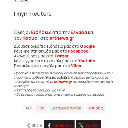
Πηγή: Reuters
Όλες οι
Ειδήσεις
από την
Ελλάδα
και
τον
Κόσμο
, στο
ertnews.gr
Διάβασε όλες τις ειδήσεις μας στο
Google
Κάνε like στη σελίδα μας στο
Facebook
Ακολούθησε μας στο
Twitter
Κάνε εγγραφή στο κανάλι μας στο
Youtube
Γίνε μέλος στο κανάλι μας στο
Viber
Προσοχή! Επιτρέπεται η αναδημοσίευση των πληροφοριών του
παραπάνω άρθρου (
όχι αυτολεξεί
) ή μέρους αυτών μόνο αν:
– Αναφέρεται ως πηγή το
ertnews.gr
στο σημείο όπου γίνεται η
αναφορά.
– Στο τέλος του άρθρου ως Πηγή
– Σε ένα από τα δύο σημεία να υπάρχει ενεργός σύνδεσμος
TAGS
Fed
ιστορικό ρεκόρ
χρυσός
Share
Facebook
Twitter