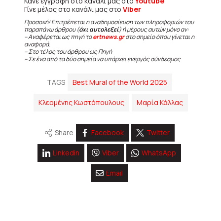
Κάνε εγγραφή στο κανάλι μας στο
Youtube
Γίνε μέλος στο κανάλι μας στο
Viber
Προσοχή! Επιτρέπεται η αναδημοσίευση των πληροφοριών του
παραπάνω άρθρου (
όχι αυτολεξεί
) ή μέρους αυτών μόνο αν:
– Αναφέρεται ως πηγή το
ertnews.gr
στο σημείο όπου γίνεται η
αναφορά.
– Στο τέλος του άρθρου ως Πηγή
– Σε ένα από τα δύο σημεία να υπάρχει ενεργός σύνδεσμος
TAGS
Best Mural of the World 2025
Κλεομένης Κωστόπουλους
Μαρία Κάλλας
Share
Facebook
Twitter
Linkedin
Viber
WhatsApp
Email