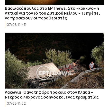
Βασιλακόπουλος στο ΕΡΤnews: Στο «κόκκινο» η
Αττική για τον ιό του Δυτικού Νείλου – Τι πρέπει
να προσέχουν οι παραθεριστές
07/08 11:43
Λακωνία: Θανατηφόρο τροχαίο στον Κλαδά –
Νεκρός ο 48χρονος οδηγός και ένας τραυματίας
07/08 11:32