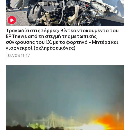
Τραγωδία στις Σέρρες: Βίντεο ντοκουμέντο του
ΕΡΤnews από τη στιγμή της μετωπικής
σύγκρουσης του Ι.Χ. με το φορτηγό – Μητέρα και
γιος νεκροί (σκληρές εικόνες)
07/08 11:17