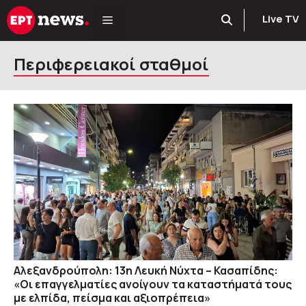
Μετάβαση
Live TV
σε
περιεχόμενο
Περιφερειακοί σταθμοί
Αλεξανδρούπολη: 13η Λευκή Νύχτα – Κασαπίδης:
«Οι επαγγελματίες ανοίγουν τα καταστήματά τους
με ελπίδα, πείσμα και αξιοπρέπεια»