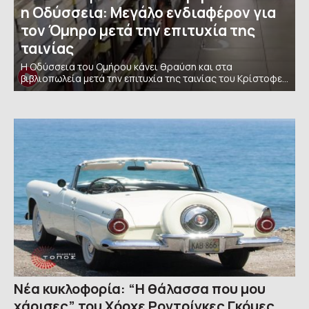
η Οδύσσεια: Μεγάλο ενδιαφέρον για
τον Όμηρο μετά την επιτυχία της
ταινίας
Η Οδύσσεια του Ομήρου κάνει θραύση και στα
βιβλιοπωλεία μετά την επιτυχία της ταινίας του Κρίστοφερ
Νόλαν. Πολλοί είναι αυτοί που θέλουν να διαβάσουν και τα
βιβλία που έχουν εκδοθεί, για να κάνουν και τις συγκρίσεις
με την
Νέα κυκλοφορία: “Η θάλασσα που μου
χάρισες” του Χόρχε Ροντρίγκες Γκόμες