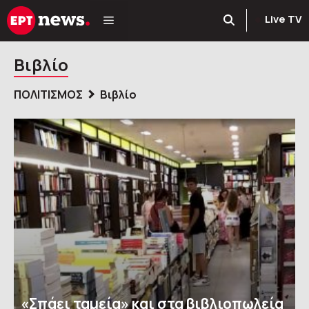
Μετάβαση
Live TV
σε
περιεχόμενο
Βιβλίο
ΠΟΛΙΤΙΣΜΟΣ
Βιβλίο
«Σπάει ταμεία» και στα βιβλιοπωλεία