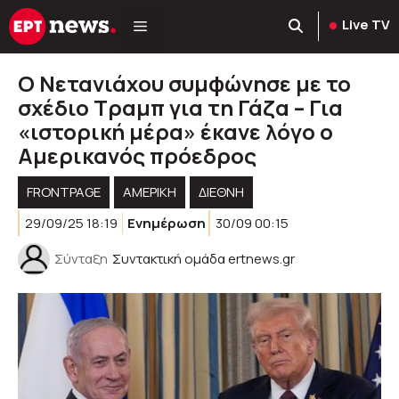
Μετάβαση
Live TV
σε
περιεχόμενο
Ο Νετανιάχου συμφώνησε με το
σχέδιο Τραμπ για τη Γάζα – Για
«ιστορική μέρα» έκανε λόγο ο
Αμερικανός πρόεδρος
FRONTPAGE
ΑΜΕΡΙΚΉ
ΔΙΕΘΝΗ
29/09/25 18:19
Ενημέρωση
30/09 00:15
Σύνταξη
Συντακτική ομάδα ertnews.gr