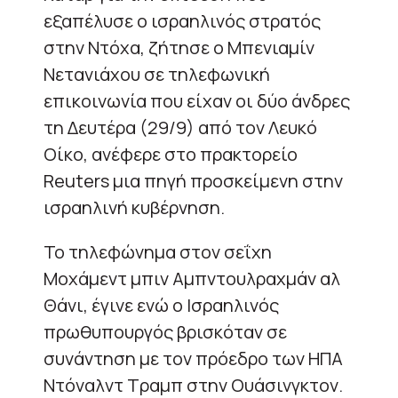
εξαπέλυσε ο ισραηλινός στρατός
στην Ντόχα, ζήτησε ο Μπενιαμίν
Νετανιάχου σε τηλεφωνική
επικοινωνία που είχαν οι δύο άνδρες
τη Δευτέρα (29/9) από τον Λευκό
Οίκο, ανέφερε στο πρακτορείο
Reuters μια πηγή προσκείμενη στην
ισραηλινή κυβέρνηση.
Το τηλεφώνημα στον σεΐχη
Μοχάμεντ μπιν Αμπντουλραχμάν αλ
Θάνι, έγινε ενώ ο Ισραηλινός
πρωθυπουργός βρισκόταν σε
συνάντηση με τον πρόεδρο των ΗΠΑ
Ντόναλντ Τραμπ στην Ουάσινγκτον.