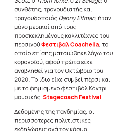
Scott
, ο
Thom
Yorke
, ο
21
Savage
, ο
συνθέτης, τραγουδιστής και
τραγουδοποιός
Danny
Elfman
, ήταν
μόνο μερικοί από τους
προσκεκλημένους καλλιτέχνες του
περσινού
Φεστιβάλ Coachella
, το
οποίο επίσης ματαιώθηκε λόγω του
κορονοϊού, αφού πρώτα είχε
αναβληθεί για τον Οκτώβριο του
2020. Το ίδιο είχε συμβεί πέρσι και
με το φημισμένο φεστιβάλ Κάντρι
μουσικής,
Stagecoach Festival
.
Δεδομένης της πανδημίας, οι
περισσότερες πολιτιστικές
εκδηλώσεις ανά τον κόσμο