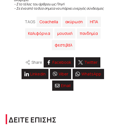
– Στο τέλος του άρθρου ως Πηγή
– Σε ένα από τα δύο σημεία να υπάρχει ενεργός σύνδεσμος
TAGS
Coachella
ακύρωση
ΗΠΑ
Καλιφόρνια
μουσική
πανδημία
φεστιβάλ
Share
Facebook
Twitter
Linkedin
Viber
WhatsApp
Email
ΔΕΙΤΕ ΕΠΙΣΗΣ