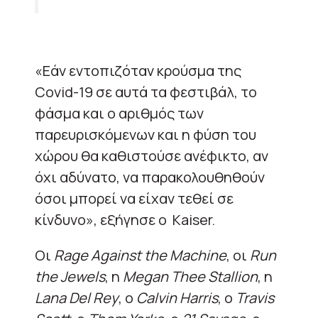
«Εάν εντοπιζόταν κρούσμα της
Covid-19 σε αυτά τα φεστιβάλ, το
φάσμα και ο αριθμός των
παρευρισκόμενων και η φύση του
χώρου θα καθιστούσε ανέφικτο, αν
όχι αδύνατο, να παρακολουθηθούν
όσοι μπορεί να είχαν τεθεί σε
κίνδυνο», εξήγησε ο Kaiser.
Οι
Rage
Against
the
Machine
, οι
Run
the
Jewels
, η
Megan
Thee
Stallion
, η
Lana
Del
Rey
, ο
Calvin
Harris
, ο
Travis