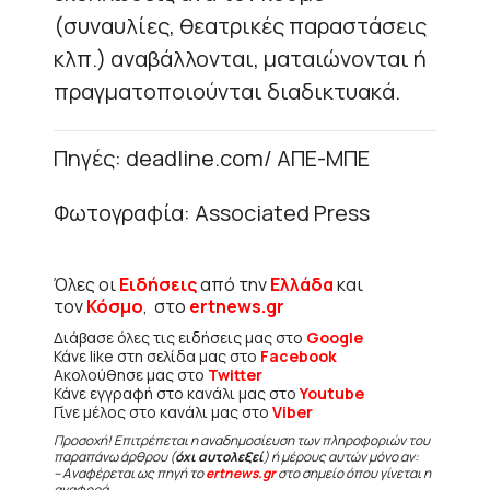
(συναυλίες, θεατρικές παραστάσεις
κλπ.) αναβάλλονται, ματαιώνονται ή
πραγματοποιούνται διαδικτυακά.
Πηγές: deadline.com/ ΑΠΕ-ΜΠΕ
Φωτογραφία: Associated Press
Όλες οι
Ειδήσεις
από την
Ελλάδα
και
τον
Κόσμο
, στο
ertnews.gr
Διάβασε όλες τις ειδήσεις μας στο
Google
Κάνε like στη σελίδα μας στο
Facebook
Ακολούθησε μας στο
Twitter
Κάνε εγγραφή στο κανάλι μας στο
Youtube
Γίνε μέλος στο κανάλι μας στο
Viber
Προσοχή! Επιτρέπεται η αναδημοσίευση των πληροφοριών του
παραπάνω άρθρου (
όχι αυτολεξεί
) ή μέρους αυτών μόνο αν:
– Αναφέρεται ως πηγή το
ertnews.gr
στο σημείο όπου γίνεται η
αναφορά.