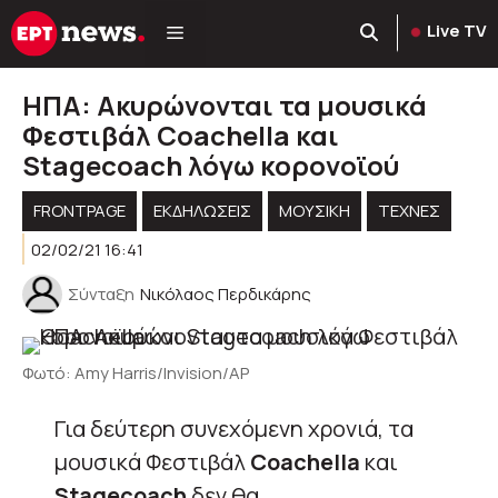
Μετάβαση
Live TV
σε
περιεχόμενο
ΗΠΑ: Ακυρώνονται τα μουσικά
Φεστιβάλ Coachella και
Stagecoach λόγω κορονοϊού
FRONTPAGE
ΕΚΔΗΛΏΣΕΙΣ
ΜΟΥΣΙΚΉ
ΤΈΧΝΕΣ
02/02/21 16:41
Σύνταξη
Νικόλαος Περδικάρης
Φωτό: Amy Harris/Invision/AP
Για δεύτερη συνεχόμενη χρονιά, τα
μουσικά Φεστιβάλ
Coachella
και
Stagecoach
δεν θα