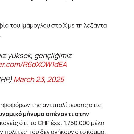
α του Ιμάμογλου στο Χ με τη λεζάντα
.
z yüksek, gençliğimiz
ter.com/R6dXOW1dEA
CHP)
March 23, 2025
ψηφοφόρων της αντιπολίτευσης στις
υναμικό μήνυμα απέναντι στην
κανείς ότι το CHP έχει 1.750.000 μέλη,
 πολίτες που δεν ανήκουν στο κόμμα.