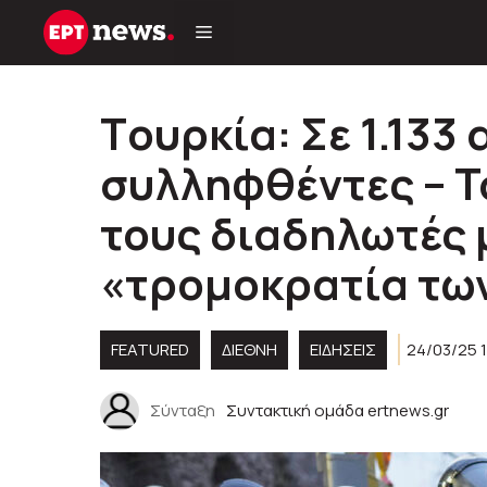
Μετάβαση
σε
περιεχόμενο
Tουρκία: Σε 1.133 
συλληφθέντες – Τ
τους διαδηλωτές 
«τρομοκρατία τω
FEATURED
ΔΙΕΘΝΗ
ΕΙΔΗΣΕΙΣ
24/03/25 1
Σύνταξη
Συντακτική ομάδα ertnews.gr