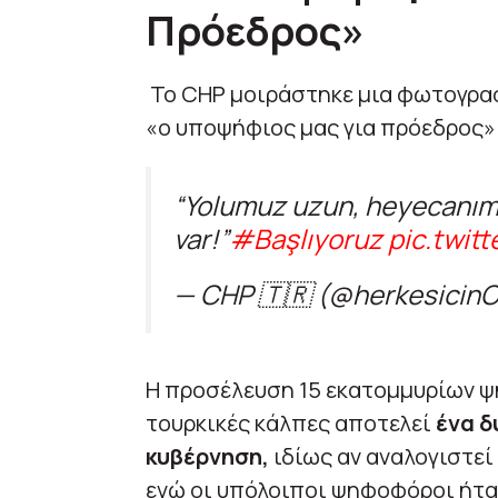
Πρόεδρος»
Το CHP μοιράστηκε μια φωτογραφί
«ο υποψήφιος μας για πρόεδρος»
“Yolumuz uzun, heyecanımı
var!”
#Başlıyoruz
pic.twit
— CHP 🇹🇷 (@herkesicin
Η προσέλευση 15 εκατομμυρίων 
τουρκικές κάλπες αποτελεί
ένα δ
κυβέρνηση,
ιδίως αν αναλογιστεί 
ενώ οι υπόλοιποι ψηφοφόροι ήταν