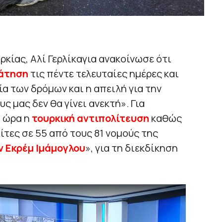
ρκίας, Αλί Γερλίκαγια ανακοίνωσε ότι
ράτηση
τις πέντε τελευταίες ημέρες και
α των δρόμων και η απειλή για την
ς μας δεν θα γίνει ανεκτή». Για
α ώρα η
τουρκική αντιπολίτευση
καθώς
λίτες σε 55 από τους 81 νομούς της
ν Εκρέμ Ιμάμογλου
», για τη διεκδίκηση