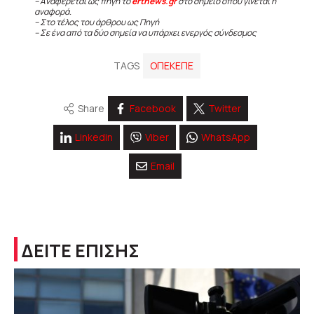
– Αναφέρεται ως πηγή το
ertnews.gr
στο σημείο όπου γίνεται η
αναφορά.
– Στο τέλος του άρθρου ως Πηγή
– Σε ένα από τα δύο σημεία να υπάρχει ενεργός σύνδεσμος
TAGS
ΟΠΕΚΕΠΕ
Share
Facebook
Twitter
Linkedin
Viber
WhatsApp
Email
ΔΕΙΤΕ ΕΠΙΣΗΣ