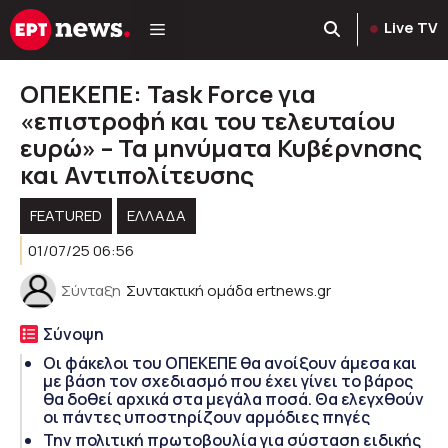
Μετάβαση
Live TV
σε
περιεχόμενο
ΟΠΕΚΕΠΕ: Task Force για
«επιστροφή και του τελευταίου
ευρώ» – Τα μηνύματα Κυβέρνησης
και Αντιπολίτευσης
FEATURED
ΕΛΛΑΔΑ
01/07/25 06:56
Σύνταξη
Συντακτική ομάδα ertnews.gr
Σύνοψη
Οι φάκελοι του ΟΠΕΚΕΠΕ θα ανοίξουν άμεσα και
με βάση τον σχεδιασμό που έχει γίνει το βάρος
θα δοθεί αρχικά στα μεγάλα ποσά. Θα ελεγχθούν
οι πάντες υποστηρίζουν αρμόδιες πηγές
Την πολιτική πρωτοβουλία για σύσταση ειδικής