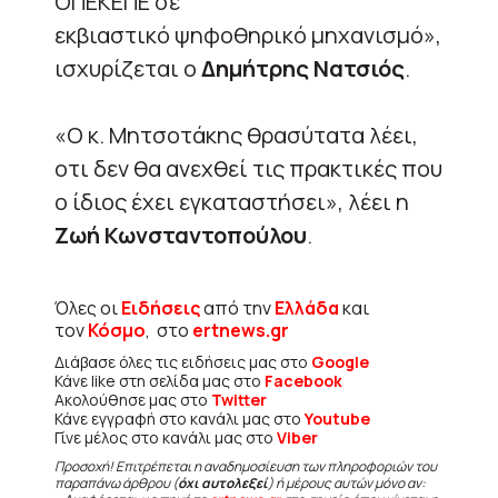
ΟΠΕΚΕΠΕ σε
εκβιαστικό ψηφοθηρικό μηχανισμό»,
ισχυρίζεται ο
Δημήτρης Νατσιός
.
«Ο κ. Μητσοτάκης θρασύτατα λέει,
οτι δεν θα ανεχθεί τις πρακτικές που
ο ίδιος έχει εγκαταστήσει», λέει η
Ζωή Κωνσταντοπούλου
.
Όλες οι
Ειδήσεις
από την
Ελλάδα
και
τον
Κόσμο
, στο
ertnews.gr
Διάβασε όλες τις ειδήσεις μας στο
Google
Κάνε like στη σελίδα μας στο
Facebook
Ακολούθησε μας στο
Twitter
Κάνε εγγραφή στο κανάλι μας στο
Youtube
Γίνε μέλος στο κανάλι μας στο
Viber
Προσοχή! Επιτρέπεται η αναδημοσίευση των πληροφοριών του
παραπάνω άρθρου (
όχι αυτολεξεί
) ή μέρους αυτών μόνο αν: