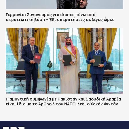
Γερμανία: Συναγερμός για drones πάνω από
στρατιωτική βάση – Έξι υπερπτήσεις σε λίγες ώρες
Η αμυντική συμφωνία με Πακιστάν και Σαουδική Αραβία
είναι ίδια με το Άρθρο 5 του ΝΑΤΟ, λέει ο Χακάν Φιντάν