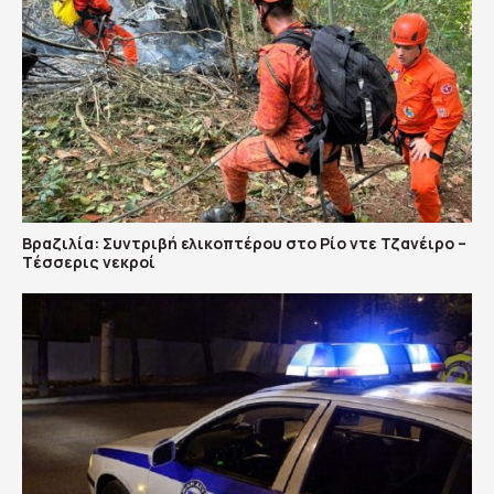
Βραζιλία: Συντριβή ελικοπτέρου στο Ρίο ντε Τζανέιρο –
Tέσσερις νεκροί