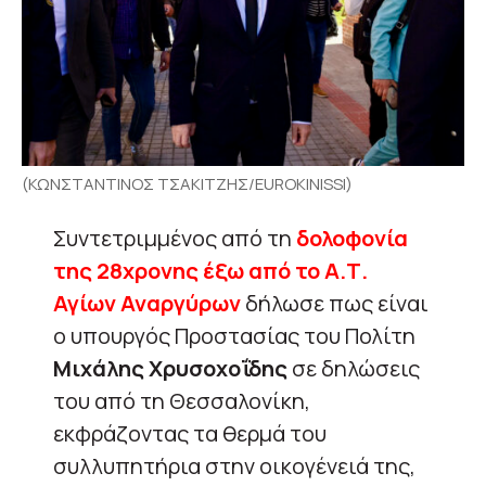
(ΚΩΝΣΤΑΝΤΙΝΟΣ ΤΣΑΚΙΤΖΗΣ/EUROKINISSI)
Συντετριμμένος από τη
δολοφονία
της 28χρονης έξω από το Α.Τ.
Αγίων Αναργύρων
δήλωσε πως είναι
ο υπουργός Προστασίας του Πολίτη
Μιχάλης Χρυσοχοΐδης
σε δηλώσεις
του από τη Θεσσαλονίκη,
εκφράζοντας τα θερμά του
συλλυπητήρια στην οικογένειά της,