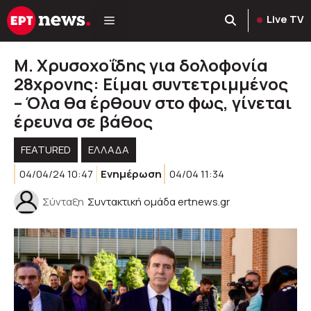
Μετάβαση
Live TV
σε
περιεχόμενο
Μ. Χρυσοχοΐδης για δολοφονία
28χρονης: Είμαι συντετριμμένος
– Όλα θα έρθουν στο φως, γίνεται
έρευνα σε βάθος
FEATURED
ΕΛΛΑΔΑ
04/04/24 10:47
Ενημέρωση
04/04 11:34
Σύνταξη
Συντακτική ομάδα ertnews.gr