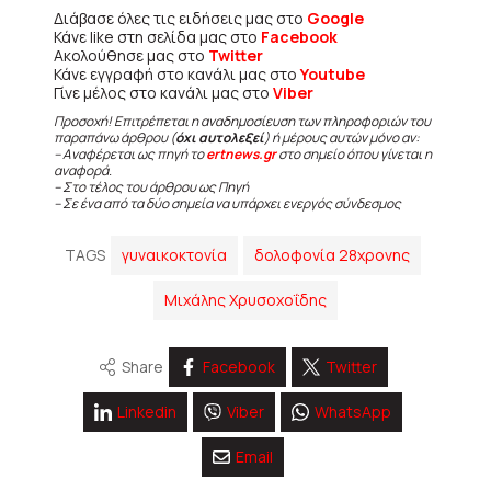
Διάβασε όλες τις ειδήσεις μας στο
Google
Κάνε like στη σελίδα μας στο
Facebook
Ακολούθησε μας στο
Twitter
Κάνε εγγραφή στο κανάλι μας στο
Youtube
Γίνε μέλος στο κανάλι μας στο
Viber
Προσοχή! Επιτρέπεται η αναδημοσίευση των πληροφοριών του
παραπάνω άρθρου (
όχι αυτολεξεί
) ή μέρους αυτών μόνο αν:
– Αναφέρεται ως πηγή το
ertnews.gr
στο σημείο όπου γίνεται η
αναφορά.
– Στο τέλος του άρθρου ως Πηγή
– Σε ένα από τα δύο σημεία να υπάρχει ενεργός σύνδεσμος
TAGS
γυναικοκτονία
δολοφονία 28χρονης
Μιχάλης Χρυσοχοΐδης
Share
Facebook
Twitter
Linkedin
Viber
WhatsApp
Email