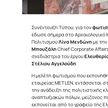
Συνέντευξη Τύπου, για τον
φωτισ
έδωσε σήμερα στο Αρχαιολογικό 
Πολιτισμού
Λίνα Μενδώνη
με τη
Μπουζάλη
Chief Corporate Affair
σχεδιάστρια του έργου
Ελευθερί
Στέλιου Αγγελούδη
.
Η μελέτη φωτισμού που εκπονήθη
εταιρείας METLEN, εντάσσεται στ
την ανάδειξη της πολιτιστικής κ
αναπτυξιακών πόλων, μείζονος πο
εκπονείται από το γραφείο της Ε