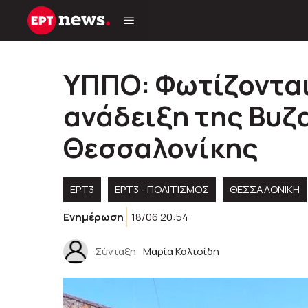
Μετάβαση
σε
περιεχόμενο
ΥΠΠΟ: Φωτίζονται 
ανάδειξη της Βυζ
Θεσσαλονίκης
ΕΡΤ3
ΕΡΤ3 - ΠΟΛΙΤΙΣΜΌΣ
ΘΕΣΣΑΛΟΝΙΚΗ
Ενημέρωση
18/06 20:54
Σύνταξη
Μαρία Καλτσίδη