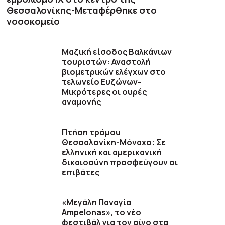
Θεσσαλονίκης-Μεταφέρθηκε στο
νοσοκομείο
Μαζική είσοδος Βαλκάνιων
τουριστών: Αναστολή
βιομετρικών ελέγχων στο
τελωνείο Ευζώνων-
Μικρότερες οι ουρές
αναμονής
Πτήση τρόμου
Θεσσαλονίκη-Μόναχο: Σε
ελληνική και αμερικανική
δικαιοσύνη προσφεύγουν οι
επιβάτες
«Μεγάλη Παναγία
Ampelonas», το νέο
φεστιβάλ για τον οίνο στα