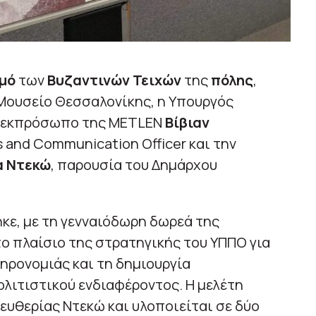
μό
των
Βυζαντινών Τειχών
της
πόλης
,
Μουσείο Θεσσαλονίκης, η Υπουργός
ν εκπρόσωπο της METLEN
Βίβιαν
s and Communication Officer και την
α Ντεκώ
, παρουσία του Δημάρχου
κε, με τη γενναιόδωρη δωρεά της
ο πλαίσιο της στρατηγικής του ΥΠΠΟ για
ληρονομιάς και τη δημιουργία
λιτιστικού ενδιαφέροντος. Η μελέτη
λευθερίας Ντεκώ και υλοποιείται σε δύο