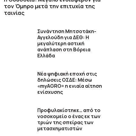
τον Όμηρο μετά την επιτυχία της
ταινίας
Συνάντηση Μητσοτάκη-
Αγγελούδη για ΔΕΘ: Η
μεγαλύτερη αστική
ανάπλαση στη Βόρεια
Ελλάδα
Νέα ψηφιακή εποχή στις
δηλώσεις ΟΣΔΕ: Μέσω
«myAGRO» η ενιαία αίτηση
ενίσχυσης
Προφυλακίστηκε… από το
νοσοκομείο ο ένας εκ των
τριών της σπείρας των
μετασχηματιστών