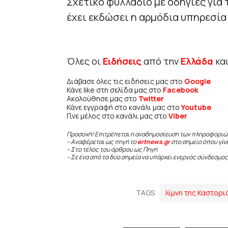
Σχετικό φυλλάδιο με οδηγίες για 
έχει εκδώσει η αρμόδια υπηρεσία
Όλες οι
Ειδήσεις
από την
Ελλάδα
κα
Διάβασε όλες τις ειδήσεις μας στο
Google
Κάνε like στη σελίδα μας στο
Facebook
Ακολούθησε μας στο
Twitter
Κάνε εγγραφή στο κανάλι μας στο
Youtube
Γίνε μέλος στο κανάλι μας στο
Viber
Προσοχή! Επιτρέπεται η αναδημοσίευση των πληροφοριώ
– Αναφέρεται ως πηγή το
ertnews.gr
στο σημείο όπου γίν
– Στο τέλος του άρθρου ως Πηγή
– Σε ένα από τα δύο σημεία να υπάρχει ενεργός σύνδεσμος
TAGS
λίμνη της Καστορι