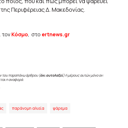
το ποιος, που και πως μπορεί να ψαρεύει
 της Περιφέρειας Δ. Μακεδονίας.
ι τον
Κόσμο
, στο
ertnews.gr
ν του παραπάνω άρθρου (
όχι αυτολεξεί
) ή μέρους αυτών μόνο αν:
εται η αναφορά.
άς
παράνομη αλιεία
ψάρεμα