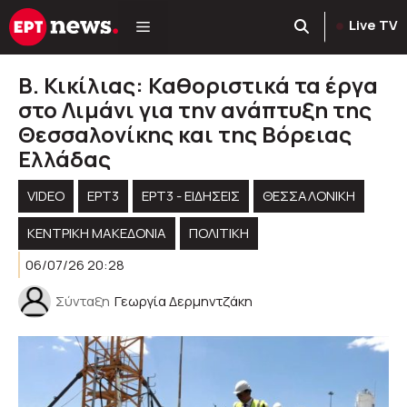
Μετάβαση
Live TV
σε
περιεχόμενο
Β. Κικίλιας: Καθοριστικά τα έργα
στο Λιμάνι για την ανάπτυξη της
Θεσσαλονίκης και της Βόρειας
Ελλάδας
VIDEO
ΕΡΤ3
ΕΡΤ3 - ΕΙΔΉΣΕΙΣ
ΘΕΣΣΑΛΟΝΙΚΗ
ΚΕΝΤΡΙΚΉ ΜΑΚΕΔΟΝΊΑ
ΠΟΛΙΤΙΚΉ
06/07/26 20:28
Σύνταξη
Γεωργία Δερμηντζάκη