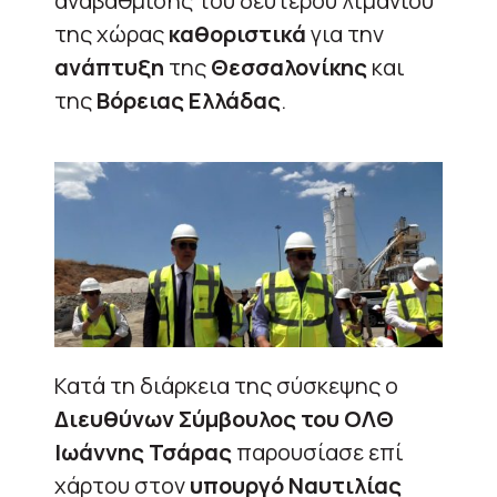
αναβάθμισης του δεύτερου λιμανιού
της χώρας
καθοριστικά
για την
ανάπτυξη
της
Θεσσαλονίκης
και
της
Βόρειας Ελλάδας
.
Κατά τη διάρκεια της σύσκεψης ο
Διευθύνων Σύμβουλος του ΟΛΘ
Ιωάννης Τσάρας
παρουσίασε επί
χάρτου στον
υπουργό Ναυτιλίας