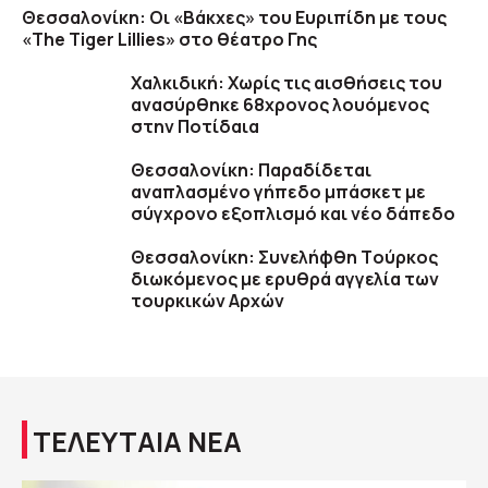
Θεσσαλονίκη: Oι «Βάκχες» του Ευριπίδη με τους
«The Tiger Lillies» στο θέατρο Γης
Χαλκιδική: Χωρίς τις αισθήσεις του
ανασύρθηκε 68χρονος λουόμενος
στην Ποτίδαια
Θεσσαλονίκη: Παραδίδεται
αναπλασμένο γήπεδο μπάσκετ με
σύγχρονο εξοπλισμό και νέο δάπεδο
Θεσσαλονίκη: Συνελήφθη Tούρκος
διωκόμενος με ερυθρά αγγελία των
τουρκικών Αρχών
ΤΕΛΕΥΤΑΙΑ ΝΕΑ