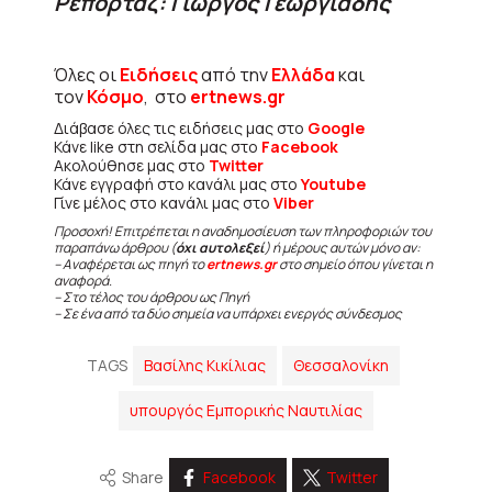
Ρεπορτάζ: Γιώργος Γεωργιάδης
Όλες οι
Ειδήσεις
από την
Ελλάδα
και
τον
Κόσμο
, στο
ertnews.gr
Διάβασε όλες τις ειδήσεις μας στο
Google
Κάνε like στη σελίδα μας στο
Facebook
Ακολούθησε μας στο
Twitter
Κάνε εγγραφή στο κανάλι μας στο
Youtube
Γίνε μέλος στο κανάλι μας στο
Viber
Προσοχή! Επιτρέπεται η αναδημοσίευση των πληροφοριών του
παραπάνω άρθρου (
όχι αυτολεξεί
) ή μέρους αυτών μόνο αν:
– Αναφέρεται ως πηγή το
ertnews.gr
στο σημείο όπου γίνεται η
αναφορά.
– Στο τέλος του άρθρου ως Πηγή
– Σε ένα από τα δύο σημεία να υπάρχει ενεργός σύνδεσμος
TAGS
Βασίλης Κικίλιας
Θεσσαλονίκη
υπουργός Εμπορικής Ναυτιλίας
Share
Facebook
Twitter