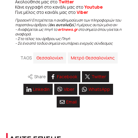
Ακολούθησε μας στο
Twitter
Κάνε εγγραφή στο κανάλι μας στο
Youtube
Γίνε μέλος στο κανάλι μας στο
Viber
Προσοχή! Επιτρέπεται η αναδημοσίευση των πληροφοριών του
παραπάνω άρθρου (
όχι αυτολεξεί
) ή μέρους αυτών μόνο αν:
– Αναφέρεται ως πηγή το
ertnews.gr
στο σημείο όπου γίνεται η
αναφορά.
– Στο τέλος του άρθρου ως Πηγή
– Σε ένα από τα δύο σημεία να υπάρχει ενεργός σύνδεσμος
TAGS
Θεσσαλονίκη
Μετρό Θεσσαλονίκης
Share
Facebook
Twitter
Linkedin
Viber
WhatsApp
Email