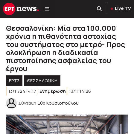
Μετάβαση
Live TV
σε
περιεχόμενο
Θεσσαλονίκη: Μία στα 100.000
χρόνια η πιθανότητα αστοχίας
του συστήματος στο μετρό- Προς
ολοκλήρωση η διαδικασία
πιστοποίησης ασφαλείας του
έργου
ΕΡΤ3
ΘΕΣΣΑΛΟΝΙΚΗ
13/11/24 14:17
Ενημέρωση
13/11 14:28
Σύνταξη
Εύα Κουσιοπούλου