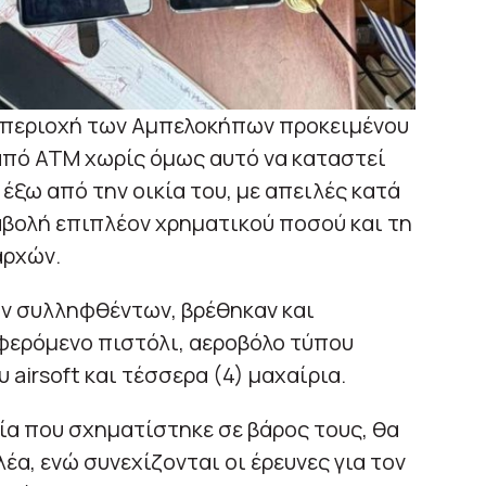
ν περιοχή των Αμπελοκήπων προκειμένου
από ΑΤΜ χωρίς όμως αυτό να καταστεί
έξω από την οικία του, με απειλές κατά
αβολή επιπλέον χρηματικού ποσού και τη
αρχών.
ων συλληφθέντων, βρέθηκαν και
ερόμενο πιστόλι, αεροβόλο τύπου
υ airsoft και τέσσερα (4) μαχαίρια.
ία που σχηματίστηκε σε βάρος τους, θα
α, ενώ συνεχίζονται οι έρευνες για τον