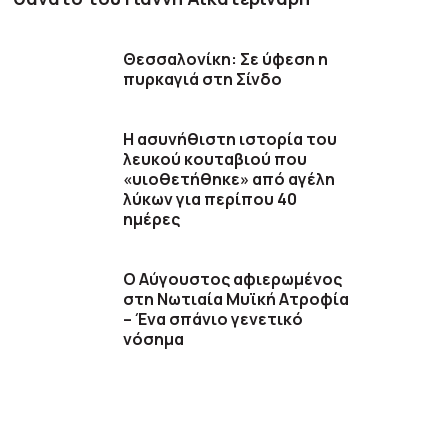
Θεσσαλονίκη: Σε ύφεση η
πυρκαγιά στη Σίνδο
Η ασυνήθιστη ιστορία του
λευκού κουταβιού που
«υιοθετήθηκε» από αγέλη
λύκων για περίπου 40
ημέρες
Ο Αύγουστος αφιερωμένος
στη Νωτιαία Μυϊκή Ατροφία
– Ένα σπάνιο γενετικό
νόσημα