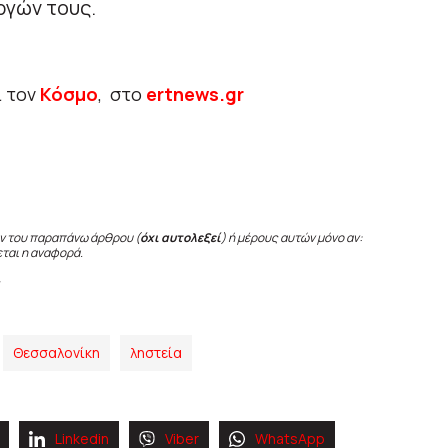
ργών τους.
ι τον
Κόσμο
, στο
ertnews.gr
ν του παραπάνω άρθρου (
όχι αυτολεξεί
) ή μέρους αυτών μόνο αν:
εται η αναφορά.
Θεσσαλονίκη
ληστεία
Linkedin
Viber
WhatsApp