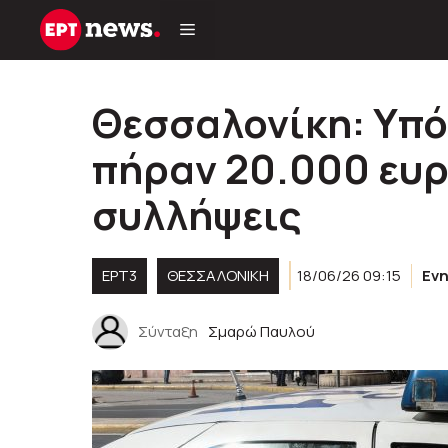
Μετάβαση
σε
περιεχόμενο
Θεσσαλονίκη: Υπό
πήραν 20.000 ευρ
συλλήψεις
ΕΡΤ3
ΘΕΣΣΑΛΟΝΙΚΗ
18/06/26 09:15
Εν
Σύνταξη
Σμαρώ Παυλού