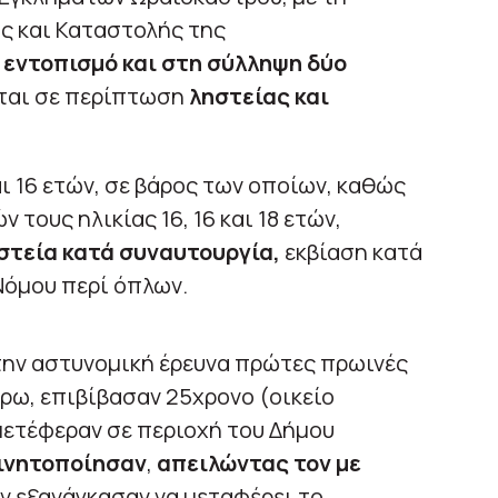
ς και Καταστολής της
ν
εντοπισμό και στη σύλληψη δύο
νται σε περίπτωση
ληστείας και
αι 16 ετών, σε βάρος των οποίων, καθώς
 τους ηλικίας 16, 16 και 18 ετών,
στεία κατά συναυτουργία,
εκβίαση κατά
Νόμου περί όπλων.
την αστυνομική έρευνα πρώτες πρωινές
έρω, επιβίβασαν 25χρονο (οικείο
μετέφεραν σε περιοχή του Δήμου
ινητοποίησαν
,
απειλώντας τον με
ον εξανάγκασαν να μεταφέρει το