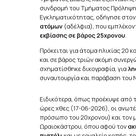
συνδρομή του Τμήματος Πρόληψη
Εγκληματικότητας, οδήγησε στο
ατόμων
(αδέλφια), που εμπλέκο
εκβίασης σε βάρος 25χρονου
.
Πρόκειται για άτομα ηλικίας 20 κ
και σε βάρος τριών ακόμη συνεργών
σχηματίσθηκε δικογραφία, για
λη
συναυτουργία και παράβαση του 
Ειδικότερα, όπως προέκυψε από 
ώρες χθες (17-06-2026), οι ανωτ
πρόσωπο του 20χρονου) και τον 
Ωραιοκάστρου, όπου αφού τον
ακ
πιστόλι
και με εργαλείο κοπής, τ