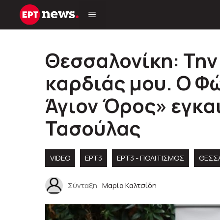
Μετάβαση
σε
περιεχόμενο
Θεσσαλονίκη: Την
καρδιάς μου. Ο Φ
Άγιον Όρος» εγκαι
Τασούλας
VIDEO
ΕΡΤ3
ΕΡΤ3 - ΠΟΛΙΤΙΣΜΌΣ
ΘΕΣΣ
Σύνταξη
Μαρία Καλτσίδη