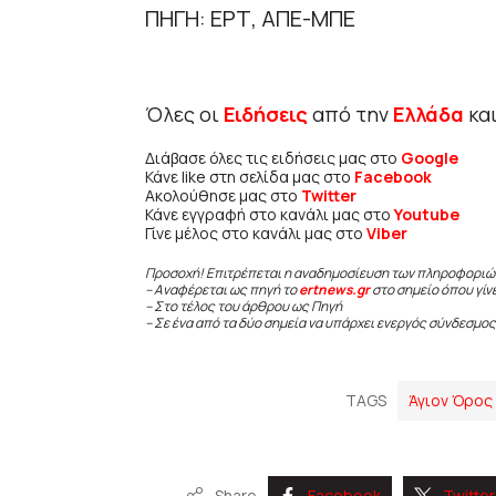
ΠΗΓΗ: ΕΡΤ, ΑΠΕ-ΜΠΕ
Όλες οι
Ειδήσεις
από την
Ελλάδα
κα
Διάβασε όλες τις ειδήσεις μας στο
Google
Κάνε like στη σελίδα μας στο
Facebook
Ακολούθησε μας στο
Twitter
Κάνε εγγραφή στο κανάλι μας στο
Youtube
Γίνε μέλος στο κανάλι μας στο
Viber
Προσοχή! Επιτρέπεται η αναδημοσίευση των πληροφοριώ
– Αναφέρεται ως πηγή το
ertnews.gr
στο σημείο όπου γίν
– Στο τέλος του άρθρου ως Πηγή
– Σε ένα από τα δύο σημεία να υπάρχει ενεργός σύνδεσμος
TAGS
Άγιον Όρος
Share
Facebook
Twitter