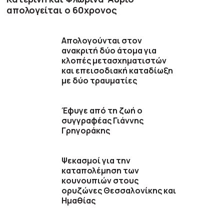
απολογείται ο 60χρονος
Απολογούνται στον
ανακριτή δύο άτομα για
κλοπές μετασχηματιστών
και επεισοδιακή καταδίωξη
με δύο τραυματίες
Έφυγε από τη ζωή ο
συγγραφέας Γιάννης
Γρηγοράκης
Ψεκασμοί για την
καταπολέμηση των
κουνουπιών στους
ορυζώνες Θεσσαλονίκης και
Ημαθίας