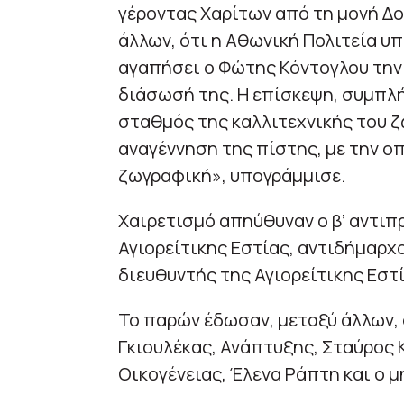
γέροντας Χαρίτων από τη μονή Δο
άλλων, ότι η Αθωνική Πολιτεία υπ
αγαπήσει ο Φώτης Κόντογλου την 
διάσωσή της. Η επίσκεψη, συμπλ
σταθμός της καλλιτεχνικής του ζ
αναγέννηση της πίστης, με την ο
ζωγραφική», υπογράμμισε.
Χαιρετισμό απηύθυναν ο β’ αντι
Αγιορείτικης Εστίας, αντιδήμαρχο
διευθυντής της Αγιορείτικης Εστ
Το παρών έδωσαν, μεταξύ άλλων,
Γκιουλέκας, Ανάπτυξης, Σταύρος 
Οικογένειας, Έλενα Ράπτη και ο 