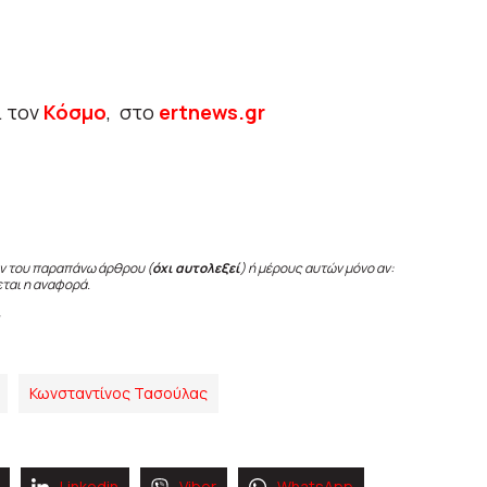
ι τον
Κόσμο
, στο
ertnews.gr
ν του παραπάνω άρθρου (
όχι αυτολεξεί
) ή μέρους αυτών μόνο αν:
εται η αναφορά.
Κωνσταντίνος Τασούλας
Linkedin
Viber
WhatsApp