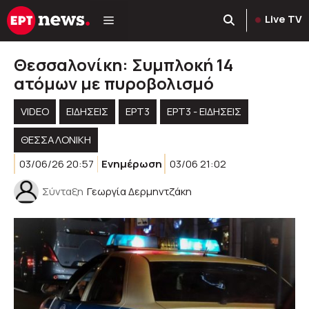
Μετάβαση
Live TV
σε
περιεχόμενο
Θεσσαλονίκη: Συμπλοκή 14
ατόμων με πυροβολισμό
VIDEO
ΕΙΔΗΣΕΙΣ
ΕΡΤ3
ΕΡΤ3 - ΕΙΔΉΣΕΙΣ
ΘΕΣΣΑΛΟΝΙΚΗ
03/06/26 20:57
Ενημέρωση
03/06 21:02
Σύνταξη
Γεωργία Δερμηντζάκη