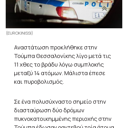
(EUROKINISSI)
Αναστάτωση προκλήθηκε στην
Τούμπα Θεσσαλονίκης λίγο μετά τις
11 χθες το βράδυ λόγω συμπλοκής
μεταξύ 14 ατόμων. Μάλιστα έπεσε
και πυροβολισμός.
Σε ένα πολυσύχναστο σημείο στην
διασταύρωση δύο δρόμων
πυκνοκατοικημμένης περιοχής στην
Τούμπα έδωσαν ραντεβού τρία άτομα