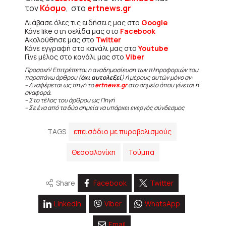
τον
Κόσμο
, στο
ertnews.gr
Διάβασε όλες τις ειδήσεις μας στο
Google
Κάνε like στη σελίδα μας στο
Facebook
Ακολούθησε μας στο
Twitter
Κάνε εγγραφή στο κανάλι μας στο
Youtube
Γίνε μέλος στο κανάλι μας στο
Viber
Προσοχή! Επιτρέπεται η αναδημοσίευση των πληροφοριών του
παραπάνω άρθρου (
όχι αυτολεξεί
) ή μέρους αυτών μόνο αν:
– Αναφέρεται ως πηγή το
ertnews.gr
στο σημείο όπου γίνεται η
αναφορά.
– Στο τέλος του άρθρου ως Πηγή
– Σε ένα από τα δύο σημεία να υπάρχει ενεργός σύνδεσμος
TAGS
επεισόδιο με πυροβολισμούς
Θεσσαλονίκη
Τούμπα
Share
Facebook
Twitter
Linkedin
Viber
WhatsApp
Email