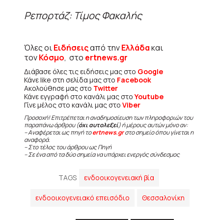
Ρεπορτάζ: Τίμος Φακαλής
Όλες οι
Ειδήσεις
από την
Ελλάδα
και
τον
Κόσμο
, στο
ertnews.gr
Διάβασε όλες τις ειδήσεις μας στο
Google
Κάνε like στη σελίδα μας στο
Facebook
Ακολούθησε μας στο
Twitter
Κάνε εγγραφή στο κανάλι μας στο
Youtube
Γίνε μέλος στο κανάλι μας στο
Viber
Προσοχή! Επιτρέπεται η αναδημοσίευση των πληροφοριών του
παραπάνω άρθρου (
όχι αυτολεξεί
) ή μέρους αυτών μόνο αν:
– Αναφέρεται ως πηγή το
ertnews.gr
στο σημείο όπου γίνεται η
αναφορά.
– Στο τέλος του άρθρου ως Πηγή
– Σε ένα από τα δύο σημεία να υπάρχει ενεργός σύνδεσμος
TAGS
ενδοοικογενειακή βία
ενδοοικογενειακό επεισόδιο
Θεσσαλονίκη