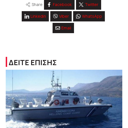
Share
Facebook
Twitter
Linkedin
Viber
WhatsApp
Email
ΔΕΙΤΕ ΕΠΙΣΗΣ