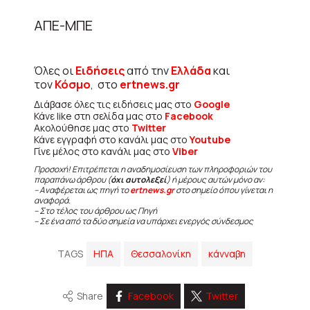
ΑΠΕ-ΜΠΕ
Όλες οι
Ειδήσεις
από την
Ελλάδα
και
τον
Κόσμο
, στο
ertnews.gr
Διάβασε όλες τις ειδήσεις μας στο
Google
Κάνε like στη σελίδα μας στο
Facebook
Ακολούθησε μας στο
Twitter
Κάνε εγγραφή στο κανάλι μας στο
Youtube
Γίνε μέλος στο κανάλι μας στο
Viber
Προσοχή! Επιτρέπεται η αναδημοσίευση των πληροφοριών του
παραπάνω άρθρου (
όχι αυτολεξεί
) ή μέρους αυτών μόνο αν:
– Αναφέρεται ως πηγή το
ertnews.gr
στο σημείο όπου γίνεται η
αναφορά.
– Στο τέλος του άρθρου ως Πηγή
– Σε ένα από τα δύο σημεία να υπάρχει ενεργός σύνδεσμος
TAGS
ΗΠΑ
Θεσσαλονίκη
κάνναβη
Share
Facebook
Twitter