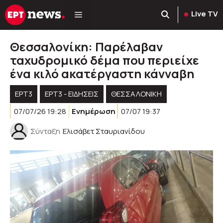
Μετάβαση
Live TV
σε
περιεχόμενο
Θεσσαλονίκη: Παρέλαβαν
ταχυδρομικό δέμα που περιείχε
ένα κιλό ακατέργαστη κάνναβη
ΕΡΤ3
ΕΡΤ3 - ΕΙΔΉΣΕΙΣ
ΘΕΣΣΑΛΟΝΙΚΗ
07/07/26 19:28
Ενημέρωση
07/07 19:37
Σύνταξη
Ελισάβετ Σταυριανίδου