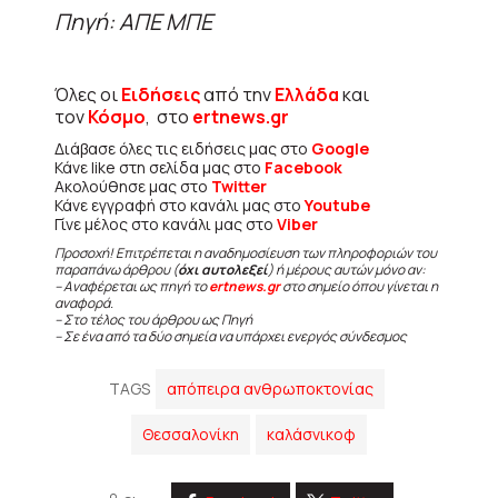
Πηγή: ΑΠΕ ΜΠΕ
Όλες οι
Ειδήσεις
από την
Ελλάδα
και
τον
Κόσμο
, στο
ertnews.gr
Διάβασε όλες τις ειδήσεις μας στο
Google
Κάνε like στη σελίδα μας στο
Facebook
Ακολούθησε μας στο
Twitter
Κάνε εγγραφή στο κανάλι μας στο
Youtube
Γίνε μέλος στο κανάλι μας στο
Viber
Προσοχή! Επιτρέπεται η αναδημοσίευση των πληροφοριών του
παραπάνω άρθρου (
όχι αυτολεξεί
) ή μέρους αυτών μόνο αν:
– Αναφέρεται ως πηγή το
ertnews.gr
στο σημείο όπου γίνεται η
αναφορά.
– Στο τέλος του άρθρου ως Πηγή
– Σε ένα από τα δύο σημεία να υπάρχει ενεργός σύνδεσμος
TAGS
απόπειρα ανθρωποκτονίας
Θεσσαλονίκη
καλάσνικοφ