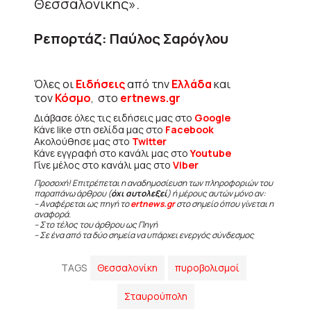
Θεσσαλονίκης».
Ρεπορτάζ: Παύλος Σαρόγλου
Όλες οι
Ειδήσεις
από την
Ελλάδα
και
τον
Κόσμο
, στο
ertnews.gr
Διάβασε όλες τις ειδήσεις μας στο
Google
Κάνε like στη σελίδα μας στο
Facebook
Ακολούθησε μας στο
Twitter
Κάνε εγγραφή στο κανάλι μας στο
Youtube
Γίνε μέλος στο κανάλι μας στο
Viber
Προσοχή! Επιτρέπεται η αναδημοσίευση των πληροφοριών του
παραπάνω άρθρου (
όχι αυτολεξεί
) ή μέρους αυτών μόνο αν:
– Αναφέρεται ως πηγή το
ertnews.gr
στο σημείο όπου γίνεται η
αναφορά.
– Στο τέλος του άρθρου ως Πηγή
– Σε ένα από τα δύο σημεία να υπάρχει ενεργός σύνδεσμος
TAGS
Θεσσαλονίκη
πυροβολισμοί
Σταυρούπολη