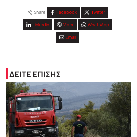
Share
Facebook
Twitter
Linkedin
Viber
WhatsApp
Email
ΔΕΙΤΕ ΕΠΙΣΗΣ