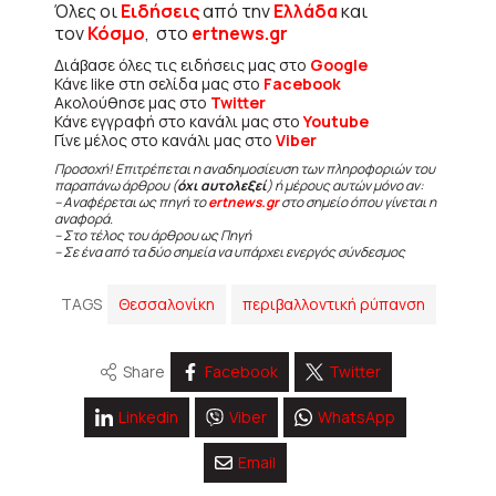
Όλες οι
Ειδήσεις
από την
Ελλάδα
και
τον
Κόσμο
, στο
ertnews.gr
Διάβασε όλες τις ειδήσεις μας στο
Google
Κάνε like στη σελίδα μας στο
Facebook
Ακολούθησε μας στο
Twitter
Κάνε εγγραφή στο κανάλι μας στο
Youtube
Γίνε μέλος στο κανάλι μας στο
Viber
Προσοχή! Επιτρέπεται η αναδημοσίευση των πληροφοριών του
παραπάνω άρθρου (
όχι αυτολεξεί
) ή μέρους αυτών μόνο αν:
– Αναφέρεται ως πηγή το
ertnews.gr
στο σημείο όπου γίνεται η
αναφορά.
– Στο τέλος του άρθρου ως Πηγή
– Σε ένα από τα δύο σημεία να υπάρχει ενεργός σύνδεσμος
TAGS
Θεσσαλονίκη
περιβαλλοντική ρύπανση
Share
Facebook
Twitter
Linkedin
Viber
WhatsApp
Email