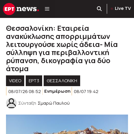
Μετάβαση
Live TV
σε
περιεχόμενο
Θεσσαλονίκη: Εταιρεία
ανακύκλωσης απορριμμάτων
λειτουργούσε χωρίς άδεια- Μία
σύλληψη για περιβαλλοντική
ρύπανση, δικογραφία για δύο
άτομα
VIDEO
ΕΡΤ3
ΘΕΣΣΑΛΟΝΙΚΗ
08/07/26 08:52
Ενημέρωση
08/07 19:42
Σύνταξη
Σμαρώ Παυλού