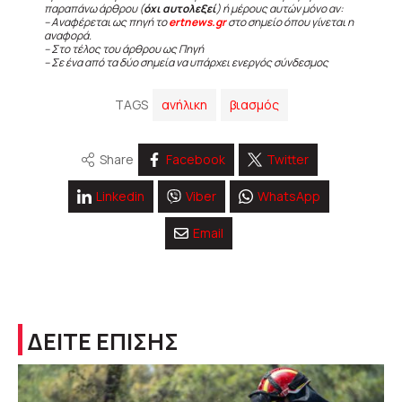
παραπάνω άρθρου (
όχι αυτολεξεί
) ή μέρους αυτών μόνο αν:
– Αναφέρεται ως πηγή το
ertnews.gr
στο σημείο όπου γίνεται η
αναφορά.
– Στο τέλος του άρθρου ως Πηγή
– Σε ένα από τα δύο σημεία να υπάρχει ενεργός σύνδεσμος
TAGS
ανήλικη
βιασμός
Share
Facebook
Twitter
Linkedin
Viber
WhatsApp
Email
ΔΕΙΤΕ ΕΠΙΣΗΣ