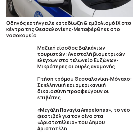
Οδηγός κατήγγειλε καταδίωξη & εμβολισμό ΙΧ στο
κέντρο της Θεσσαλονίκης-Μεταφέρθηκε στο
νοσοκομείο
Μαζική είσοδος Βαλκάνιων
τουριστών: Αναστολή βιομετρικών
ελέγχων στο τελωνείο Ευζώνων-
Μικρότερες οι ουρές αναμονής
Πτήση τρόμου Θεσσαλονίκη-Μόναχο:
Σε ελληνική και αμερικανική
δικαιοσύνη προσφεύγουν οι
επιβάτες
«Μεγάλη Παναγία Ampelonas», το νέο
φεστιβάλ για τον οίνο στα
«Αριστοτέλεια» του Δήμου
Αριστοτέλη