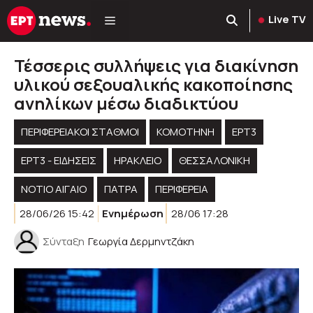
Μετάβαση
Live TV
σε
περιεχόμενο
Τέσσερις συλλήψεις για διακίνηση
υλικού σεξουαλικής κακοποίησης
ανηλίκων μέσω διαδικτύου
ΠΕΡΙΦΕΡΕΙΑΚΟΊ ΣΤΑΘΜΟΊ
KOMOTHNH
ΕΡΤ3
ΕΡΤ3 - ΕΙΔΉΣΕΙΣ
ΗΡΑΚΛΕΙΟ
ΘΕΣΣΑΛΟΝΙΚΗ
ΝΟΤΙΟ ΑΙΓΑΙΟ
ΠΑΤΡΑ
ΠΕΡΙΦΈΡΕΙΑ
28/06/26 15:42
Ενημέρωση
28/06 17:28
Σύνταξη
Γεωργία Δερμηντζάκη