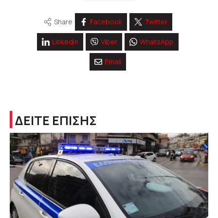
Share
Facebook
Twitter
Linkedin
Viber
WhatsApp
Email
ΔΕΙΤΕ ΕΠΙΣΗΣ