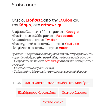
διαδικασία.
Όλες οι
Ειδήσεις
από την
Ελλάδα
και
τον
Κόσμο
, στο
ertnews.gr
Διάβασε όλες τις ειδήσεις μας στο
Google
Κάνε like στη σελίδα μας στο
Facebook
Ακολούθησε μας στο
Twitter
Κάνε εγγραφή στο κανάλι μας στο
Youtube
Γίνε μέλος στο κανάλι μας στο
Viber
Προσοχή! Επιτρέπεται η αναδημοσίευση των πληροφοριών του
παραπάνω άρθρου (
όχι αυτολεξεί
) ή μέρους αυτών μόνο αν:
– Αναφέρεται ως πηγή το
ertnews.gr
στο σημείο όπου γίνεται η
αναφορά.
– Στο τέλος του άρθρου ως Πηγή
– Σε ένα από τα δύο σημεία να υπάρχει ενεργός σύνδεσμος
TAGS
«Κατά Φαντασίαν Ασθενής» του Μολιέρου
Βλαδίμηρος Κυριακίδης
Θέατρο Δάσους
Θεσσαλονίκη