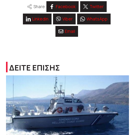
Share
Facebook
Twitter
Linkedin
Viber
WhatsApp
Email
ΔΕΙΤΕ ΕΠΙΣΗΣ