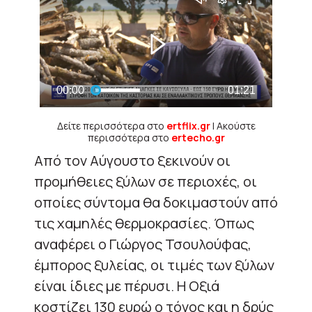
Δείτε περισσότερα στο
ertflix.gr
| Ακούστε
περισσότερα στο
ertecho.gr
Από τον Αύγουστο ξεκινούν οι
προμήθειες ξύλων σε περιοχές, οι
οποίες σύντομα θα δοκιμαστούν από
τις χαμηλές θερμοκρασίες. Όπως
αναφέρει ο Γιώργος Τσουλούφας,
έμπορος ξυλείας, οι τιμές των ξύλων
είναι ίδιες με πέρυσι. Η Οξιά
κοστίζει 130 ευρώ ο τόνος και η δρύς