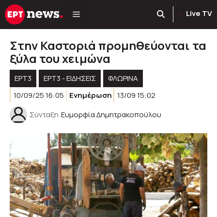
Μετάβαση
Live TV
σε
περιεχόμενο
Στην Καστοριά προμηθεύονται τα
ξύλα του χειμώνα
ΕΡΤ3
ΕΡΤ3 - ΕΙΔΉΣΕΙΣ
ΦΛΩΡΙΝΑ
10/09/25 16:05
Ενημέρωση
13/09 15:02
Σύνταξη
Ευμορφία Δημητρακοπούλου