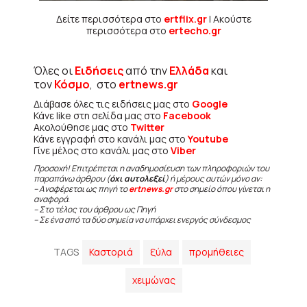
Δείτε περισσότερα στο
ertflix.gr
| Ακούστε
περισσότερα στο
ertecho.gr
Όλες οι
Ειδήσεις
από την
Ελλάδα
και
τον
Κόσμο
, στο
ertnews.gr
Διάβασε όλες τις ειδήσεις μας στο
Google
Κάνε like στη σελίδα μας στο
Facebook
Ακολούθησε μας στο
Twitter
Κάνε εγγραφή στο κανάλι μας στο
Youtube
Γίνε μέλος στο κανάλι μας στο
Viber
Προσοχή! Επιτρέπεται η αναδημοσίευση των πληροφοριών του
παραπάνω άρθρου (
όχι αυτολεξεί
) ή μέρους αυτών μόνο αν:
– Αναφέρεται ως πηγή το
ertnews.gr
στο σημείο όπου γίνεται η
αναφορά.
– Στο τέλος του άρθρου ως Πηγή
– Σε ένα από τα δύο σημεία να υπάρχει ενεργός σύνδεσμος
TAGS
Καστοριά
ξύλα
προμήθειες
χειμώνας