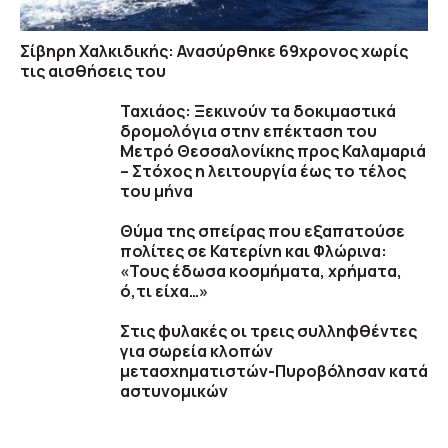
Σίβηρη Χαλκιδικής: Ανασύρθηκε 69χρονος χωρίς
τις αισθήσεις του
Ταχιάος: Ξεκινούν τα δοκιμαστικά
δρομολόγια στην επέκταση του
Μετρό Θεσσαλονίκης προς Καλαμαριά
– Στόχος η λειτουργία έως το τέλος
του μήνα
Θύμα της σπείρας που εξαπατούσε
πολίτες σε Κατερίνη και Φλώρινα:
«Τους έδωσα κοσμήματα, χρήματα,
ό,τι είχα…»
Στις φυλακές οι τρεις συλληφθέντες
για σωρεία κλοπών
μετασχηματιστών-Πυροβόλησαν κατά
αστυνομικών