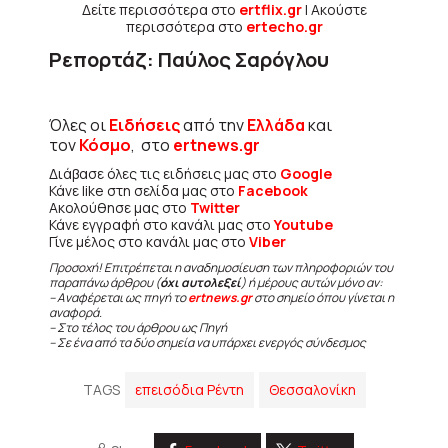
Δείτε περισσότερα στο
ertflix.gr
| Ακούστε
περισσότερα στο
ertecho.gr
Ρεπορτάζ: Παύλος Σαρόγλου
Όλες οι
Ειδήσεις
από την
Ελλάδα
και
τον
Κόσμο
, στο
ertnews.gr
Διάβασε όλες τις ειδήσεις μας στο
Google
Κάνε like στη σελίδα μας στο
Facebook
Ακολούθησε μας στο
Twitter
Κάνε εγγραφή στο κανάλι μας στο
Youtube
Γίνε μέλος στο κανάλι μας στο
Viber
Προσοχή! Επιτρέπεται η αναδημοσίευση των πληροφοριών του
παραπάνω άρθρου (
όχι αυτολεξεί
) ή μέρους αυτών μόνο αν:
– Αναφέρεται ως πηγή το
ertnews.gr
στο σημείο όπου γίνεται η
αναφορά.
– Στο τέλος του άρθρου ως Πηγή
– Σε ένα από τα δύο σημεία να υπάρχει ενεργός σύνδεσμος
TAGS
επεισόδια Ρέντη
Θεσσαλονίκη