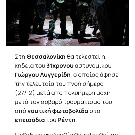
Στη
Θεσσαλονίκη
θα τελεστεί η
κηδεία του
31χρονου
αστυνομικού,
Γιώργου Λυγγερίδη
, ο οποίος άφησε
την τελευταία του πνοή σήμερα
(27/12) μετά από πολυήμερη μάχη
μετά τον σοβαρό τραυματισμό του
από
ναυτική φωτοβολίδα
στα
επεισόδια
του
Ρέντη
.
Η εξόδιος ακολουθία θα τελεσθεί την