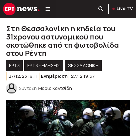
Μετάβαση
Live TV
σε
περιεχόμενο
Στη Θεσσαλονίκη η κηδεία του
31χρονου αστυνομικού που
σκοτώθηκε από τη φωτοβολίδα
στου Ρέντη
ΕΡΤ3
ΕΡΤ3 - ΕΙΔΉΣΕΙΣ
ΘΕΣΣΑΛΟΝΙΚΗ
27/12/23 19:11
Ενημέρωση
27/12 19:57
Σύνταξη
Μαρία Καλτσίδη