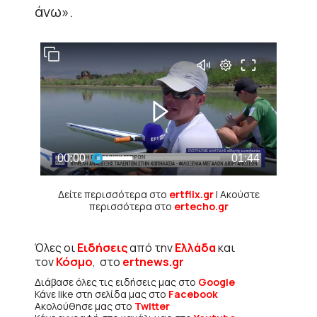
άνω».
Δείτε περισσότερα στο
ertflix.gr
| Ακούστε
περισσότερα στο
ertecho.gr
Όλες οι
Ειδήσεις
από την
Ελλάδα
και
τον
Κόσμο
, στο
ertnews.gr
Διάβασε όλες τις ειδήσεις μας στο
Google
Κάνε like στη σελίδα μας στο
Facebook
Ακολούθησε μας στο
Twitter