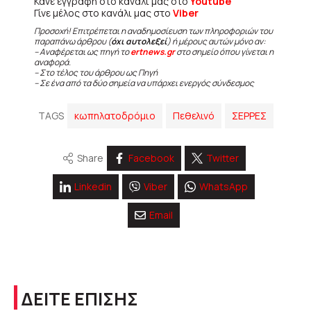
Κάνε εγγραφή στο κανάλι μας στο
Youtube
Γίνε μέλος στο κανάλι μας στο
Viber
Προσοχή! Επιτρέπεται η αναδημοσίευση των πληροφοριών του
παραπάνω άρθρου (
όχι αυτολεξεί
) ή μέρους αυτών μόνο αν:
– Αναφέρεται ως πηγή το
ertnews.gr
στο σημείο όπου γίνεται η
αναφορά.
– Στο τέλος του άρθρου ως Πηγή
– Σε ένα από τα δύο σημεία να υπάρχει ενεργός σύνδεσμος
TAGS
κωπηλατοδρόμιο
Πεθελινό
ΣΕΡΡΕΣ
Share
Facebook
Twitter
Linkedin
Viber
WhatsApp
Email
ΔΕΙΤΕ ΕΠΙΣΗΣ