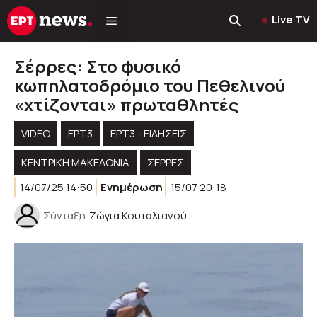
Μετάβαση
Live TV
σε
περιεχόμενο
Σέρρες: Στο φυσικό
κωπηλατοδρόμιο του Πεθελινού
«χτίζονται» πρωταθλητές
VIDEO
ΕΡΤ3
ΕΡΤ3 - ΕΙΔΉΣΕΙΣ
ΚΕΝΤΡΙΚΉ ΜΑΚΕΔΟΝΊΑ
ΣΕΡΡΕΣ
14/07/25 14:50
Ενημέρωση
15/07 20:18
Σύνταξη
Ζώγια Κουταλιανού