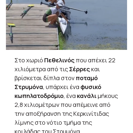
Στο χωριό
Πεθελινός
που απέχει 22
χιλιόμετρα από τις
Σέρρες
και
βρίσκεται δίπλα στον
ποταμό
Στρυμόνα
, υπάρχει ένα
φυσικό
κωπηλατοδρόμιο
, ένα
κανάλι
μήκους
2,8 χιλιομέτρων που απέμεινε από
την αποξήρανση της Κερκινίτιδας
λίμνης στο νότιο τμήμα της
κοιλάδας του Στρυμόνα.