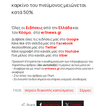
καρκίνο του πνεύμονος μειώνεται
κατά 50%.
Όλες οι
Ειδήσεις
από την
Ελλάδα
και
τον
Κόσμο
, στο
ertnews.gr
Διάβασε όλες τις ειδήσεις μας στο
Google
Κάνε like στη σελίδα μας στο
Facebook
Ακολούθησε μας στο
Twitter
Κάνε εγγραφή στο κανάλι μας στο
Youtube
Γίνε μέλος στο κανάλι μας στο
Viber
Προσοχή! Επιτρέπεται η αναδημοσίευση των πληροφοριών του
παραπάνω άρθρου (
όχι αυτολεξεί
) ή μέρους αυτών μόνο αν:
– Αναφέρεται ως πηγή το
ertnews.gr
στο σημείο όπου γίνεται η
αναφορά.
– Στο τέλος του άρθρου ως Πηγή
– Σε ένα από τα δύο σημεία να υπάρχει ενεργός σύνδεσμος
TAGS
Ιατρείο διακοπής καπνίσματος
Σέρρες
Share
Facebook
Twitter