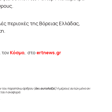
Όρους.
λές περιοχές της Βόρειας Ελλάδας,
κη.
ι τον
Κόσμο
, στο
ertnews.gr
ν του παραπάνω άρθρου (
όχι αυτολεξεί
) ή μέρους αυτών μόνο αν:
εται η αναφορά.