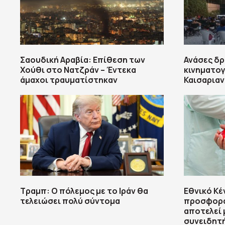
Σαουδική Αραβία: Επίθεση των
Ανάσες δρ
Χούθι στο Νατζράν – Έντεκα
κινηματογ
άμαχοι τραυματίστηκαν
Καισαριαν
Τραμπ: Ο πόλεμος με το Ιράν θα
Εθνικό Κέ
τελειώσει πολύ σύντομα
προσφορά 
αποτελεί 
συνειδητ