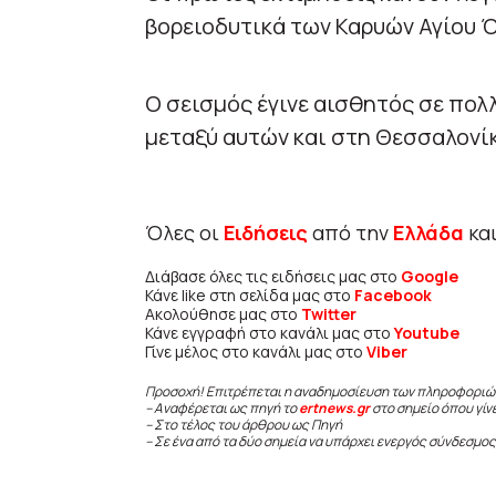
βορειοδυτικά των Καρυών Αγίου 
Ο σεισμός έγινε αισθητός σε πολ
μεταξύ αυτών και στη Θεσσαλονί
Όλες οι
Ειδήσεις
από την
Ελλάδα
κα
Διάβασε όλες τις ειδήσεις μας στο
Google
Κάνε like στη σελίδα μας στο
Facebook
Ακολούθησε μας στο
Twitter
Κάνε εγγραφή στο κανάλι μας στο
Youtube
Γίνε μέλος στο κανάλι μας στο
Viber
Προσοχή! Επιτρέπεται η αναδημοσίευση των πληροφοριώ
– Αναφέρεται ως πηγή το
ertnews.gr
στο σημείο όπου γίν
– Στο τέλος του άρθρου ως Πηγή
– Σε ένα από τα δύο σημεία να υπάρχει ενεργός σύνδεσμος