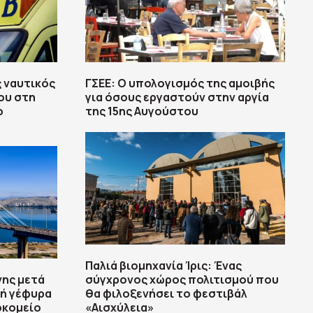
 ναυτικός
ΓΣΕΕ: Ο υπολογισμός της αμοιβής
ου στη
για όσους εργαστούν στην αργία
ο
της 15ης Αυγούστου
Παλιά βιομηχανία Ίρις: Ένας
νης μετά
σύγχρονος χώρος πολιτισμού που
ή γέφυρα
θα φιλοξενήσει το φεστιβάλ
οκομείο
«Αισχύλεια»