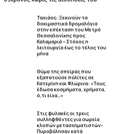
Ταχιάος: Ξεκινούν τα
δοκιμαστικά δρομολόγια
στην επέκταση του Μετρό
Θεσσαλονίκης προς
Καλαμαριά – Στόχος η
λειτουργία έως το τέλος του
μήνα
Θύμα της σπείρας που
εξαπατούσε πολίτες σε
Κατερίνη και Φλώρινα: «Τους
έδωσα κοσμήματα, χρήματα,
ό,τι είχα…»
Στις φυλακές οι τρεις
συλληφθέντες για σωρεία
κλοπών μετασχηματιστών-
Πυροβόλησαν κατά