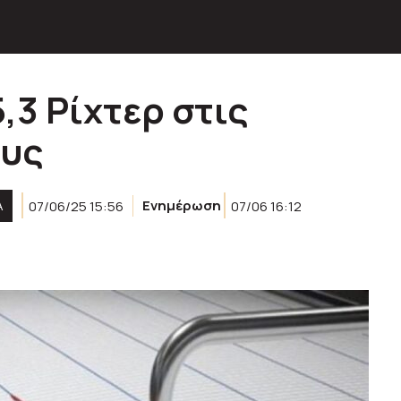
,3 Ρίχτερ στις
ους
Α
07/06/25 15:56
Ενημέρωση
07/06 16:12