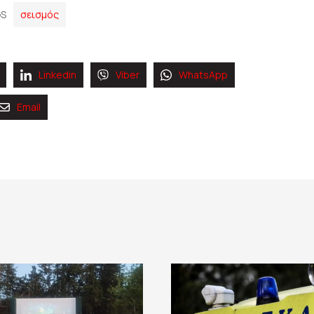
S
σεισμός
Linkedin
Viber
WhatsApp
Email