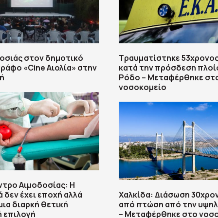
οσιάς στον δημοτικό
Τραυματίστηκε 53χρονος
ράφο «Cine Αιολία» στην
κατά την πρόσδεση πλοί
ή
Ρόδο – Μεταφέρθηκε στ
νοσοκομείο
ντρο Αιμοδοσίας: H
δεν έχει εποχή αλλά
Χαλκίδα: Διάσωση 30χρο
μια διαρκή θετική
από πτώση από την υψηλ
ή επιλογή
– Μεταφέρθηκε στο νοσ