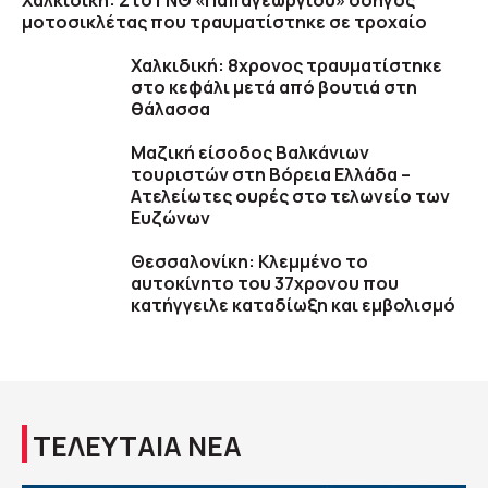
Χαλκιδική: Στο ΓΝΘ «Παπαγεωργίου» οδηγός
μοτοσικλέτας που τραυματίστηκε σε τροχαίο
Χαλκιδική: 8χρονος τραυματίστηκε
στο κεφάλι μετά από βουτιά στη
θάλασσα
Μαζική είσοδος Βαλκάνιων
τουριστών στη Βόρεια Ελλάδα –
Ατελείωτες ουρές στο τελωνείο των
Ευζώνων
Θεσσαλονίκη: Κλεμμένο το
αυτοκίνητο του 37χρονου που
κατήγγειλε καταδίωξη και εμβολισμό
ΤΕΛΕΥΤΑΙΑ ΝΕΑ