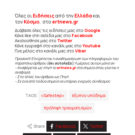
Όλες οι
Ειδήσεις
από την
Ελλάδα
και
τον
Κόσμο
, στο
ertnews.gr
Διάβασε όλες τις ειδήσεις μας στο
Google
Κάνε like στη σελίδα μας στο
Facebook
Ακολούθησε μας στο
Twitter
Κάνε εγγραφή στο κανάλι μας στο
Youtube
Γίνε μέλος στο κανάλι μας στο
Viber
Προσοχή! Επιτρέπεται η αναδημοσίευση των πληροφοριών του
παραπάνω άρθρου (
όχι αυτολεξεί
) ή μέρους αυτών μόνο αν:
– Αναφέρεται ως πηγή το
ertnews.gr
στο σημείο όπου γίνεται η
αναφορά.
– Στο τέλος του άρθρου ως Πηγή
– Σε ένα από τα δύο σημεία να υπάρχει ενεργός σύνδεσμος
TAGS
«Safestep»
έξυπνο υπόδημα
πρόληψη τραυματισμών
Share
Facebook
Twitter