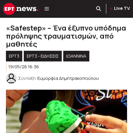
Μετάβαση
Live TV
σε
περιεχόμενο
«Safestep» – Ένα έξυπνο υπόδημα
πρόληψης τραυματισμών, από
μαθητές
ΕΡΤ3
ΕΡΤ3 - ΕΙΔΉΣΕΙΣ
ΙΩΑΝΝΙΝΑ
19/05/26 16:36
Σύνταξη
Ευμορφία Δημητρακοπούλου